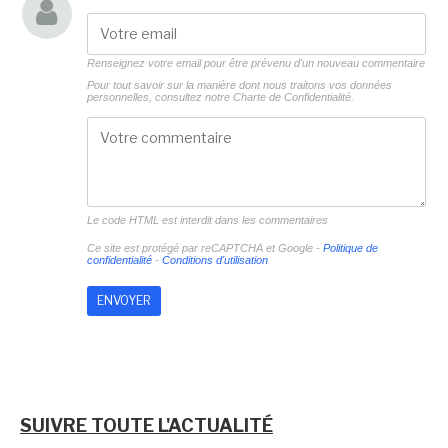
Renseignez votre email pour être prévenu d'un nouveau commentaire
Pour tout savoir sur la manière dont nous traitons vos données
personnelles, consultez notre
Charte de Confidentialité.
Le code HTML est interdit dans les commentaires
Ce site est protégé par reCAPTCHA et Google -
Politique de
confidentialité
-
Conditions d'utilisation
SUIVRE TOUTE L'ACTUALITÉ