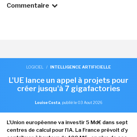
Commentaire
LOGICIEL
/
INTELLIGENCE ARTIFICIELLE
L'UE lance un appel à projets pour
créer jusqu'à 7 gigafactories
Louise Costa
,
publié le 03 Aout 2026
L'Union européenne va investir 5 Md€ dans sept
centres de calcul pour l'IA. La France prévoit d'y