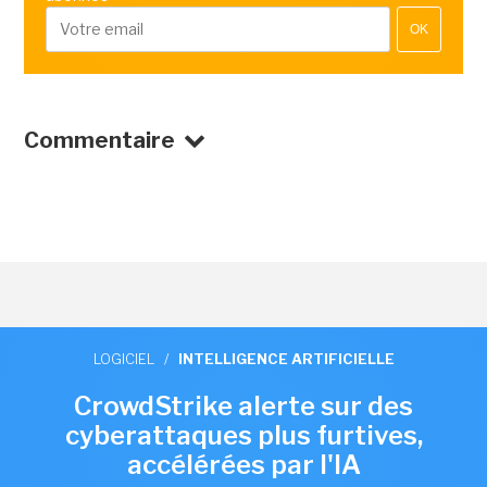
OK
Commentaire
LOGICIEL
/
INTELLIGENCE ARTIFICIELLE
CrowdStrike alerte sur des
cyberattaques plus furtives,
accélérées par l'IA