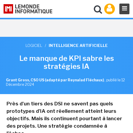
LOGICIEL
/
INTELLIGENCE ARTIFICIELLE
Le manque de KPI sabre les
stratégies IA
Grant Gross, CSO US (adapté par Reynalad Fléchaux)
,
publié le 12
Décembre 2024
Près d'un tiers des DSI ne savent pas quels
prototypes d'IA ont réellement atteint leurs
objectifs. Mais ils continuent pourtant à lancer
des projets. Une stratégie condamnée à