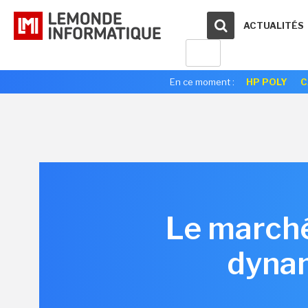
ACTUALITÉS
En ce moment :
HP POLY
C
Le marché
dynam