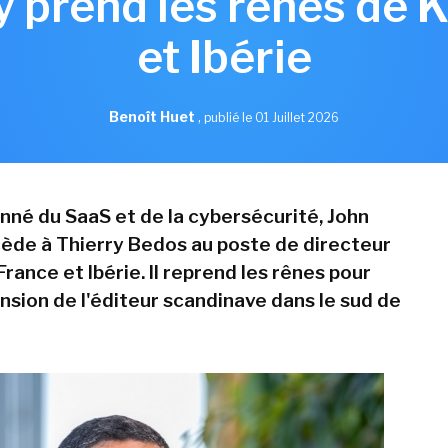
 prend les rênes de 
et Ibérie
Benoît Huet
,
publié le 01 Juillet 2026
onné du SaaS et de la cybersécurité, John
ède à Thierry Bedos au poste de directeur
ance et Ibérie. Il reprend les rênes pour
ansion de l'éditeur scandinave dans le sud de