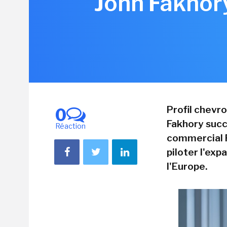
John Fakhory
Profil chevr
0
Fakhory succ
Réaction
commercial Fr
piloter l'exp
l'Europe.