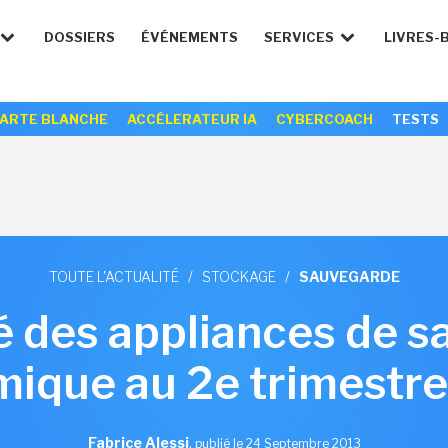
DOSSIERS
ÉVÉNEMENTS
SERVICES
LIVRES-
ARTE BLANCHE
ACCÉLERATEUR IA
CYBERCOACH
TESTS
TOUTE L'ACTUALITÉ
/
STOCKAGE
/
SAUVEGARDE
 des appliances de 
ique au 2e trimestr
Fabrice Alessi
,
publié le 24 Septembre 2013