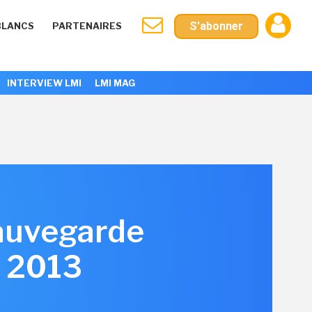
S'abonner
BLANCS
PARTENAIRES
INTERVIEW LMI
LMI MAG
sauvegarde
e 2013