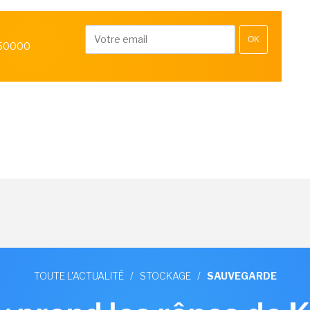
OK
 50000
TOUTE L'ACTUALITÉ
/
STOCKAGE
/
SAUVEGARDE