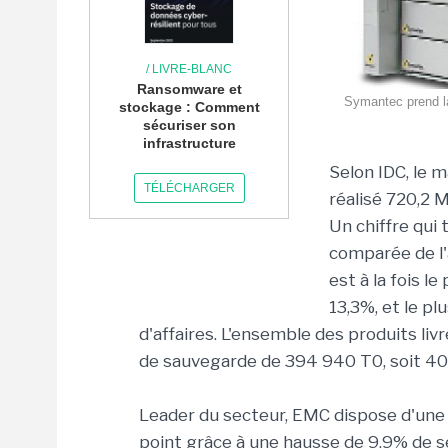
/ LIVRE-BLANC
Ransomware et
Symantec prend l
stockage : Comment
sécuriser son
infrastructure
Selon IDC, le 
TÉLÉCHARGER
réalisé 720,2 M
Un chiffre qui
comparée de l'
est à la fois l
13,3%, et le p
d'affaires. L'ensemble des produits li
de sauvegarde de 394 940 T0, soit 40,9
Leader du secteur, EMC dispose d'une 
point grâce à une hausse de 9,9% de s