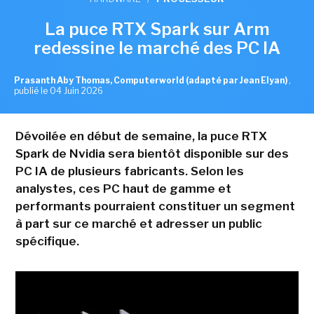
La puce RTX Spark sur Arm
redessine le marché des PC IA
Prasanth Aby Thomas, Computerworld (adapté par Jean Elyan)
,
publié le 04 Juin 2026
Dévoilée en début de semaine, la puce RTX
Spark de Nvidia sera bientôt disponible sur des
PC IA de plusieurs fabricants. Selon les
analystes, ces PC haut de gamme et
performants pourraient constituer un segment
à part sur ce marché et adresser un public
spécifique.