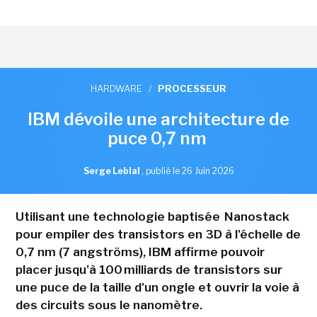
HARDWARE
/
PROCESSEUR
IBM dévoile une architecture de
puce 0,7 nm
Serge Leblal
,
publié le 26 Juin 2026
Utilisant une technologie baptisée Nanostack
pour empiler des transistors en 3D à l'échelle de
0,7 nm (7 angströms), IBM affirme pouvoir
placer jusqu'à 100 milliards de transistors sur
une puce de la taille d'un ongle et ouvrir la voie à
des circuits sous le nanomètre.