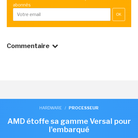
abonnés
OK
Commentaire
HARDWARE
/
PROCESSEUR
AMD étoffe sa gamme Versal pour
l'embarqué