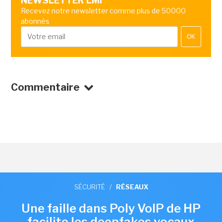
NEWSLETTER LMI
Recevez notre newsletter comme plus de 50000
abonnés
OK
Commentaire
SÉCURITÉ
/
RÉSEAUX
Une faille dans Poly VoIP de HP
facilite les deepfakes vocaux