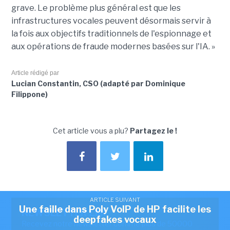
grave. Le problème plus général est que les
infrastructures vocales peuvent désormais servir à
la fois aux objectifs traditionnels de l'espionnage et
aux opérations de fraude modernes basées sur l'IA. »
Article rédigé par
Lucian Constantin, CSO (adapté par Dominique
Filippone)
Cet article vous a plu?
Partagez le !
ARTICLE SUIVANT
Une faille dans Poly VoIP de HP facilite les
NEWSLETTER LMI
deepfakes vocaux
Recevez notre newsletter comme plus de 50000