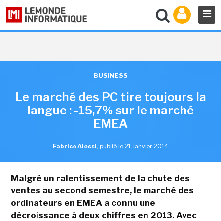
BUSINESS
Le marché des PC tire toujours la
langue : -15,7% sur le marché
EMEA
Fabrice Alessi
,
publié le 21 Janvier 2014
Malgré un ralentissement de la chute des
ventes au second semestre, le marché des
ordinateurs en EMEA a connu une
décroissance à deux chiffres en 2013. Avec