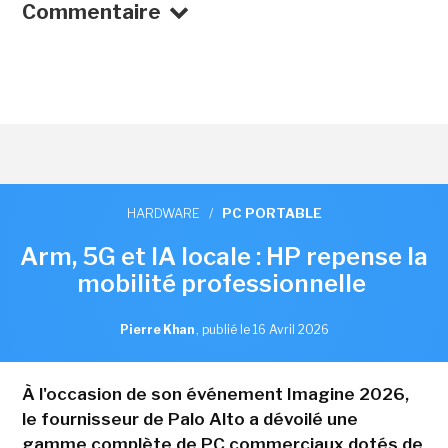
Commentaire
HARDWARE
/
PC PORTABLE
Arm, 5G et IA locale : HP repense la
mobilité professionnelle
Pierre Khan
,
publié le 16 Avril 2026
À l'occasion de son événement Imagine 2026,
le fournisseur de Palo Alto a dévoilé une
gamme complète de PC commerciaux dotés de