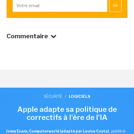
OK
Commentaire
SÉCURITÉ
/
LOGICIELS
Apple adapte sa politique de
correctifs à l'ère de l'IA
Jonny Evans, Computerworld (adapté par Louise Costa)
,
publié le