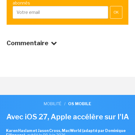
abonnés
OK
Commentaire
MOBILITÉ
/
OS MOBILE
Avec iOS 27, Apple accélère sur l'IA
Karen Haslam et Jason Cross, MacWorld (adapté par Dominique