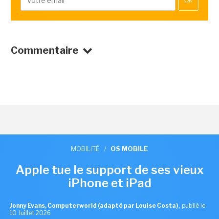
OK
Commentaire
MOBILITÉ
/
OS MOBILE
Apple tue le support de ses vieux
iPhone et iPad
Jonny Evans, Computerworld (adapté par Louise Costa)
,
publié le
10 Juillet 2026