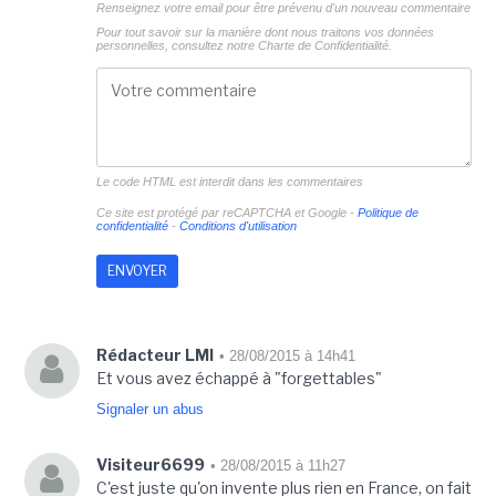
Renseignez votre email pour être prévenu d'un nouveau commentaire
Pour tout savoir sur la manière dont nous traitons vos données
personnelles, consultez notre
Charte de Confidentialité.
Le code HTML est interdit dans les commentaires
Ce site est protégé par reCAPTCHA et Google -
Politique de
confidentialité
-
Conditions d'utilisation
Rédacteur LMI
• 28/08/2015 à 14h41
Et vous avez échappé à "forgettables"
Signaler un abus
Visiteur6699
• 28/08/2015 à 11h27
C'est juste qu'on invente plus rien en France, on fait