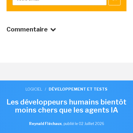
Commentaire
LOGICIEL
/
DÉVELOPPEMENT ET TESTS
Les développeurs humains bientôt
moins chers que les agents IA
Reynald Fléchaux
,
publié le 02 Juillet 2026