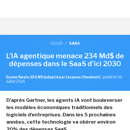
CLOUD
/
SAAS
L'IA agentique menace 234 Md$ de
dépenses dans le SaaS d'ici 2030
Gyana Swain, IDG NS (adapté par Jacques Cheminat)
,
publié le 06
Juillet 2026
D'après Gartner, les agents IA vont bouleverser
les modèles économiques traditionnels des
logiciels d'entreprises. Dans les 5 prochaines
années, cette technologie va obérer environ
20% des dépenses SaaS.