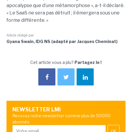
apocalypse que d’une métamorphose », a-t-il déclaré.
« Le SaaS ne sera pas détruit ; il émergera sous une
forme différente. »
Article rédigé par
Gyana Swain, IDG NS (adapté par Jacques Cheminat)
Cet article vous a plu?
Partagez le !
NEWSLETTER LMI
Recevez notre newsletter comme plus de 50000
abonnés
OK