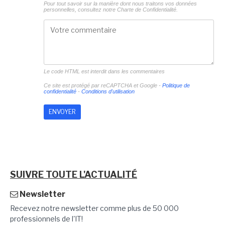
Pour tout savoir sur la manière dont nous traitons vos données
personnelles, consultez notre
Charte de Confidentialité.
Le code HTML est interdit dans les commentaires
Ce site est protégé par reCAPTCHA et Google -
Politique de
confidentialité
-
Conditions d'utilisation
SUIVRE TOUTE L'ACTUALITÉ
Newsletter
Recevez notre newsletter comme plus de 50 000
professionnels de l'IT!