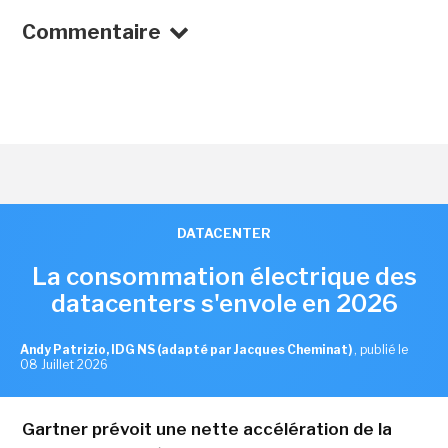
Commentaire
DATACENTER
La consommation électrique des
datacenters s'envole en 2026
Andy Patrizio, IDG NS (adapté par Jacques Cheminat)
,
publié le
08 Juillet 2026
Gartner prévoit une nette accélération de la