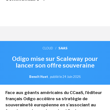
CLOUD
/
SAAS
Odigo mise sur Scaleway pour
lancer son offre souveraine
Benoît Huet
,
publié le 24 Juin 2026
Face aux géants américains du CCaaS, l'éditeur
français Odigo accélère sa stratégie de
souveraineté européenne en s'associant au