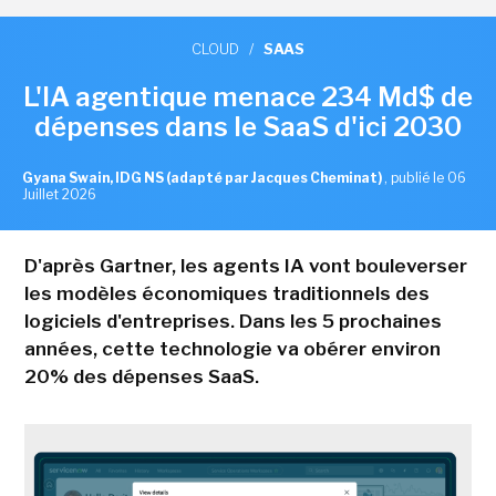
CLOUD
/
SAAS
L'IA agentique menace 234 Md$ de
dépenses dans le SaaS d'ici 2030
Gyana Swain, IDG NS (adapté par Jacques Cheminat)
,
publié le 06
Juillet 2026
D'après Gartner, les agents IA vont bouleverser
les modèles économiques traditionnels des
logiciels d'entreprises. Dans les 5 prochaines
années, cette technologie va obérer environ
20% des dépenses SaaS.