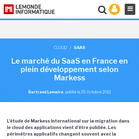
CLOUD
/
SAAS
Le marché du SaaS en France en
plein développement selon
Markess
Bertrand Lemaire
,
publié le 25 Octobre 2012
L'étude de Markess International sur la migration dans
le cloud des applications vient d'être publiée. Les
périmètres applicatifs changent souvent avec la