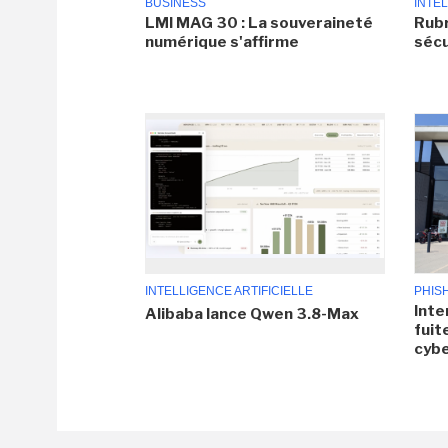
BUSINESS
INTEL
LMI MAG 30 : La souveraineté
Rubr
numérique s'affirme
sécu
INTELLIGENCE ARTIFICIELLE
PHIS
Inte
Alibaba lance Qwen 3.8-Max
fuit
cyb