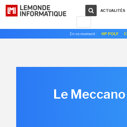
ACTUALITÉS
En ce moment :
HP POLY
C
Le Meccano d