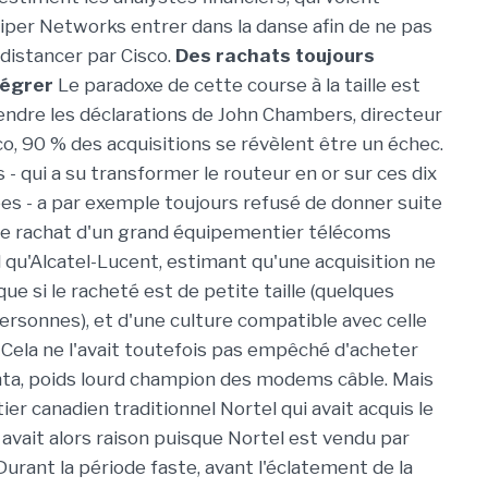
per Networks entrer dans la danse afin de ne pas
 distancer par Cisco.
Des rachats toujours
ntégrer
Le paradoxe de cette course à la taille est
endre les déclarations de John Chambers, directeur
co, 90 % des acquisitions se révèlent être un échec.
- qui a su transformer le routeur en or sur ces dix
es - a par exemple toujours refusé de donner suite
de rachat d'un grand équipementier télécoms
l qu'Alcatel-Lucent, estimant qu'une acquisition ne
e si le racheté est de petite taille (quelques
ersonnes), et d'une culture compatible avec celle
. Cela ne l'avait toutefois pas empêché d'acheter
anta, poids lourd champion des modems câble. Mais
ier canadien traditionnel Nortel qui avait acquis le
 avait alors raison puisque Nortel est vendu par
rant la période faste, avant l'éclatement de la