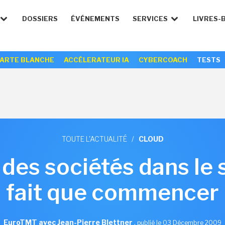
DOSSIERS
ÉVÉNEMENTS
SERVICES
LIVRES-
ARTE BLANCHE
ACCÉLERATEUR IA
CYBERCOACH
TESTS
TOUTE L'ACTUALITÉ
/
CLOUD
es sociétés dans le 
fait que commencer
EuroTMT avec Jean-Pierre Blettner
,
publié le 03 Décembre 2009