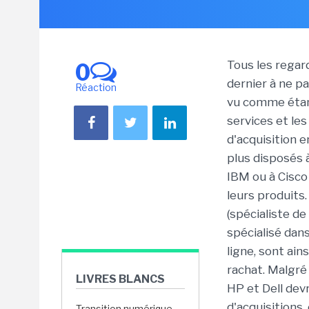
Tous les regar
0
dernier à ne pa
Réaction
vu comme étant
services et le
d'acquisition 
plus disposés 
IBM ou à Cisco
leurs produit
(spécialiste d
spécialisé dans
ligne, sont ai
rachat. Malgré
LIVRES BLANCS
HP et Dell dev
d'acquisitions,
Transition numérique