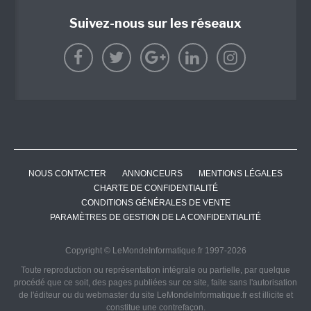
Suivez-nous sur les réseaux
NOUS CONTACTER
ANNONCEURS
MENTIONS LÉGALES
CHARTE DE CONFIDENTIALITÉ
CONDITIONS GÉNÉRALES DE VENTE
PARAMÈTRES DE GESTION DE LA CONFIDENTIALITÉ
Copyright © LeMondeInformatique.fr 1997-2026
Toute reproduction ou représentation intégrale ou partielle, par quelque
procédé que ce soit, des pages publiées sur ce site, faite sans l'autorisation
de l'éditeur ou du webmaster du site LeMondeInformatique.fr est illicite et
constitue une contrefaçon.