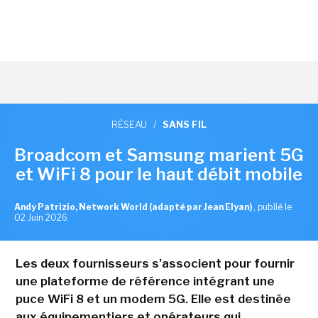
RÉSEAU
/
SANS FIL
Broadcom et Samsung marient 5G
et WiFi 8 pour le haut débit mobile
Andy Patrizio, Network World (adapté par Jean Elyan)
,
publié le
02 Juin 2026
Les deux fournisseurs s'associent pour fournir
une plateforme de référence intégrant une
puce WiFi 8 et un modem 5G. Elle est destinée
aux équipementiers et opérateurs qui