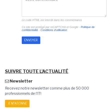
Le code HTML est interdit dans les commentaires
Ce site est protégé par reCAPTCHA et Google -
Politique de
confidentialité
-
Conditions d'utilisation
SUIVRE TOUTE L'ACTUALITÉ
Newsletter
Recevez notre newsletter comme plus de 50 000
professionnels de l'IT!
JE M'ABONNE