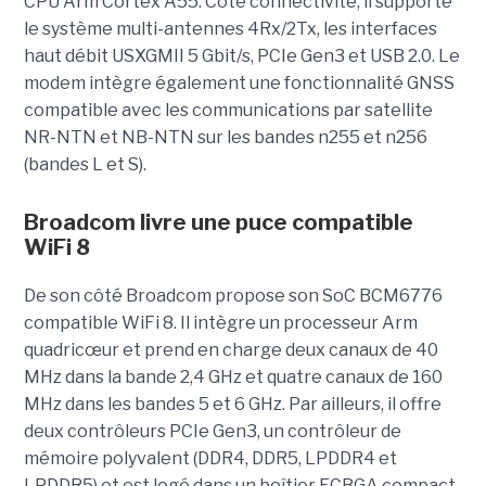
CPU Arm Cortex A55. Côté connectivité, il supporte
le système multi-antennes 4Rx/2Tx, les interfaces
haut débit USXGMII 5 Gbit/s, PCIe Gen3 et USB 2.0. Le
modem intègre également une fonctionnalité GNSS
compatible avec les communications par satellite
NR-NTN et NB-NTN sur les bandes n255 et n256
(bandes L et S).
Broadcom livre une puce compatible
WiFi 8
De son côté Broadcom propose son SoC BCM6776
compatible WiFi 8. Il intègre un processeur Arm
quadricœur et prend en charge deux canaux de 40
MHz dans la bande 2,4 GHz et quatre canaux de 160
MHz dans les bandes 5 et 6 GHz. Par ailleurs, il offre
deux contrôleurs PCIe Gen3, un contrôleur de
mémoire polyvalent (DDR4, DDR5, LPDDR4 et
LPDDR5) et est logé dans un boîtier FCBGA compact