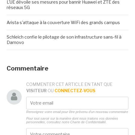
L'UE dévoile ses mesures pour bannir Huawei et ZTE des
réseaux 5G
Arista s'attaque à la couverture WiFi des grands campus
Schleich confie le pilotage de son infrastructure sans-fil à
Damovo
Commentaire
COMMENTER CET ARTICLE EN TANT QUE
VISITEUR
OU
CONNECTEZ-VOUS
Renseignez votre email pour être prévenu d'un nouveau commentaire
Pour tout savoir sur la manière dont nous traitons vos données
personnelles, consultez notre
Charte de Confidentialité.