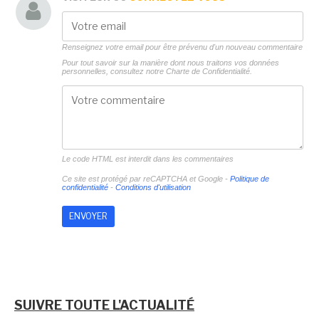
Renseignez votre email pour être prévenu d'un nouveau commentaire
Pour tout savoir sur la manière dont nous traitons vos données
personnelles, consultez notre
Charte de Confidentialité.
Le code HTML est interdit dans les commentaires
Ce site est protégé par reCAPTCHA et Google -
Politique de
confidentialité
-
Conditions d'utilisation
SUIVRE TOUTE L'ACTUALITÉ