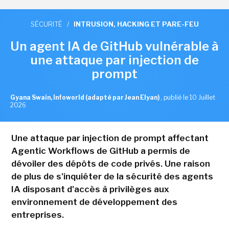
SÉCURITÉ
/
INTRUSION, HACKING ET PARE-FEU
Un agent IA de GitHub vulnérable à
une attaque par injection de
prompt
Gyana Swain, Infoworld (adapté par Jean Elyan)
,
publié le 10 Juillet
2026
Une attaque par injection de prompt affectant
Agentic Workflows de GitHub a permis de
dévoiler des dépôts de code privés. Une raison
de plus de s'inquiéter de la sécurité des agents
IA disposant d'accès à privilèges aux
environnement de développement des
entreprises.