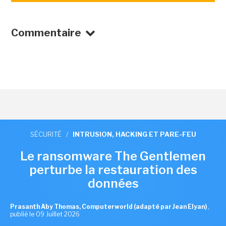
Commentaire
SÉCURITÉ
/
INTRUSION, HACKING ET PARE-FEU
Le ransomware The Gentlemen
perturbe la restauration des
données
Prasanth Aby Thomas, Computerworld (adapté par Jean Elyan)
,
publié le 09 Juillet 2026