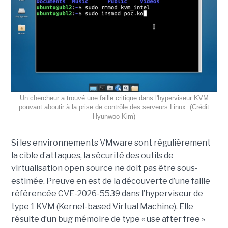
Un chercheur a trouvé une faille critique dans l'hyperviseur KVM
pouvant aboutir à la prise de contrôle des serveurs Linux. (Crédit
Hyunwoo Kim)
Si les environnements VMware sont régulièrement
la cible d’attaques, la sécurité des outils de
virtualisation open source ne doit pas être sous-
estimée. Preuve en est de la découverte d’une faille
référencée CVE-2026-5539 dans l’hyperviseur de
type 1 KVM (Kernel-based Virtual Machine). Elle
résulte d’un bug mémoire de type « use after free »