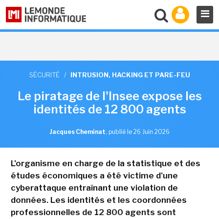
SÉCURITÉ
/
INTRUSION, HACKING ET PARE-FEU
Le piratage de l'Insee expose les
identités de 12 800 agents
Jacques Cheminat
,
publié le 26 Juin 2026
L'organisme en charge de la statistique et des
études économiques a été victime d'une
cyberattaque entraînant une violation de
données. Les identités et les coordonnées
professionnelles de 12 800 agents sont