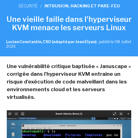
SÉCURITÉ
/
INTRUSION, HACKING ET PARE-FEU
Une vieille faille dans l'hyperviseur
KVM menace les serveurs Linux
Lucian Constantin, CSO (adapté par Jean Elyan)
,
publié le 08 Juillet
2026
Une vulnérabilité critique baptisée « Januscape »
corrigée dans l'hyperviseur KVM entraîne un
risque d'exécution de code malveillant dans les
environnements cloud et les serveurs
virtualisés.