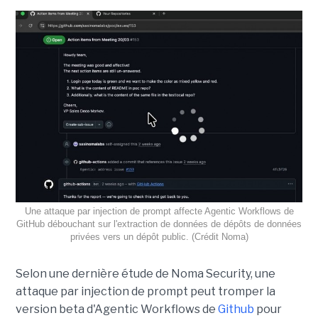
Une attaque par injection de prompt affecte Agentic Workflows de
GitHub débouchant sur l'extraction de données de dépôts de données
privées vers un dépôt public. (Crédit Noma)
Selon une dernière étude de Noma Security, une
attaque par injection de prompt peut tromper la
version beta d'Agentic Workflows de
Github
pour