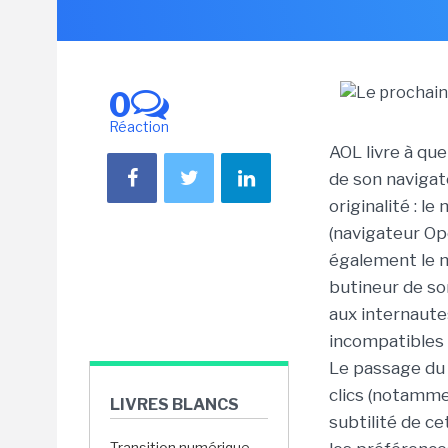
0
Réaction
AOL livre à que
de son naviga
originalité : l
(navigateur Op
également le m
butineur de so
aux internaute
incompatibles p
Le passage du 
clics (notamme
LIVRES BLANCS
subtilité de c
Transition numérique