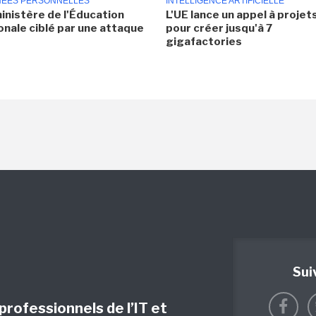
ÉES PERSONNELLES
INTELLIGENCE ARTIFICIELLE
inistère de l'Éducation
L'UE lance un appel à projet
onale ciblé par une attaque
pour créer jusqu'à 7
gigafactories
Sui
 professionnels de l’IT et