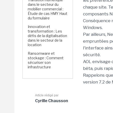
les préférences
dans le secteur du
chaque site. T
mobilier commercial :
Étude de cas HMY Haut
composants Nav
du formulaire
Conséquence ma
Innovation et
Windows.
transformation : Les
Par ailleurs, 
défis de la digitalisation
dans le secteur de la
empruntées pou
location
l'interface ai
Ransomware et
sécurité.
stockage : Comment
AOL envisage d
sécuriser son
infrastructure
bêta, puis rap
Rappelons que 
version 7.2 de 
Article rédigé par
Cyrille Chausson