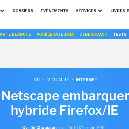
DOSSIERS
ÉVÉNEMENTS
SERVICES
LIVRES-
ARTE BLANCHE
ACCÉLERATEUR IA
CYBERCOACH
TESTS
TOUTE L'ACTUALITÉ
/
INTERNET
n Netscape embarquer
hybride Firefox/IE
Cyrille Chausson
,
publié le 01 Décembre 2004