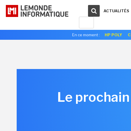
ACTUALITÉS
En ce moment :
HP POLY
C
Le prochai