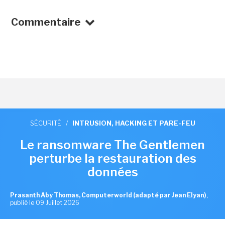
Commentaire
SÉCURITÉ
/
INTRUSION, HACKING ET PARE-FEU
Le ransomware The Gentlemen
perturbe la restauration des
données
Prasanth Aby Thomas, Computerworld (adapté par Jean Elyan)
,
publié le 09 Juillet 2026