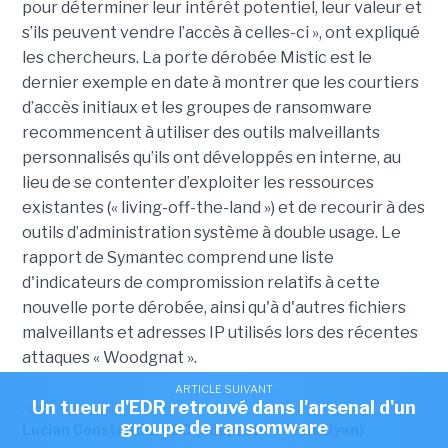
pour déterminer leur intérêt potentiel, leur valeur et
s’ils peuvent vendre l’accès à celles-ci », ont expliqué
les chercheurs. La porte dérobée Mistic est le
dernier exemple en date à montrer que les courtiers
d’accès initiaux et les groupes de ransomware
recommencent à utiliser des outils malveillants
personnalisés qu’ils ont développés en interne, au
lieu de se contenter d’exploiter les ressources
existantes (« living-off-the-land ») et de recourir à des
outils d’administration système à double usage. Le
rapport de Symantec comprend une liste
d'indicateurs de compromission relatifs à cette
nouvelle porte dérobée, ainsi qu'à d'autres fichiers
malveillants et adresses IP utilisés lors des récentes
attaques « Woodgnat ».
ARTICLE SUIVANT
Un tueur d'EDR retrouvé dans l'arsenal d'un
Article rédigé par
groupe de ransomware
Lucian Constantin, CSO (adaptation Jean Elyan)