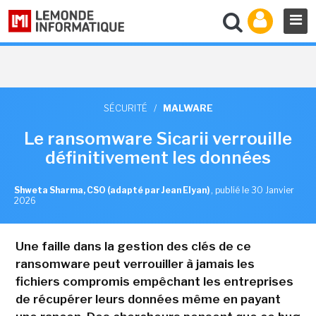
SÉCURITÉ
/
MALWARE
Le ransomware Sicarii verrouille
définitivement les données
Shweta Sharma, CSO (adapté par Jean Elyan)
,
publié le 30 Janvier
2026
Une faille dans la gestion des clés de ce
ransomware peut verrouiller à jamais les
fichiers compromis empêchant les entreprises
de récupérer leurs données même en payant