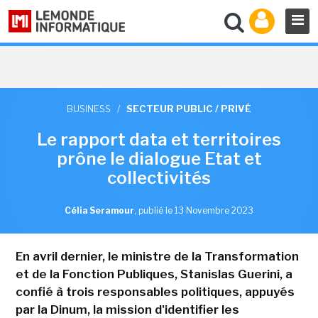
BUSINESS
/
SECTEUR PUBLIC / PRIVÉ
Le rapport data et territoires
prône le dialogue Etat et
collectivités
Célia Seramour
,
publié le 13 Novembre 2023
En avril dernier, le ministre de la Transformation
et de la Fonction Publiques, Stanislas Guerini, a
confié à trois responsables politiques, appuyés
par la Dinum, la mission d'identifier les