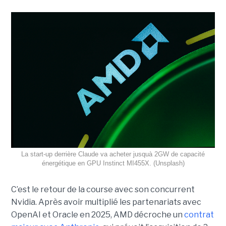
La start-up derrière Claude va acheter jusquà 2GW de capacité
énergétique en GPU Instinct MI455X. (Unsplash)
C’est le retour de la course avec son concurrent
Nvidia.
Après avoir multiplié les partenariats avec
OpenAI et Oracle en 2025, AMD décroche un
contrat