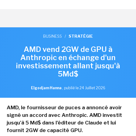
BUSINESS
/
STRATÉGIE
AMD vend 2GW de GPU à
Anthropic en échange d'un
investissement allant jusqu'à
5Md$
Elgodjam Hanna
,
publié le 24 Juillet 2026
AMD, le fournisseur de puces a annoncé avoir
signé un accord avec Anthropic. AMD investit
jusqu'à 5 Md$ dans l'éditeur de Claude et lui
fournit 2GW de capacité GPU.