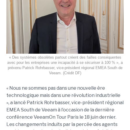
« Des systèmes obsolètes partout créent des failles conséquentes
avec pour les entreprises une incapacité à se sécuriser à 100 % », a
prévenu Patrick Rohrbasser, vice-président régional EMEA South de
Veeam. (Crédit DF)
« Nous ne sommes pas dans une nouvelle ère
technologique mais dans une révolution industrielle
», a lancé Patrick Rohrbasser, vice-président régional
EMEA South de Veeam à l’occasion de la dernière
conférence VeeamOn Tour Paris le 18 juin dernier.
Les changements induits par la percée des agents