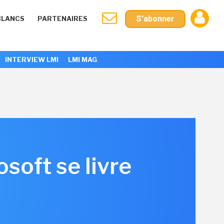
S'abonner
BLANCS
PARTENAIRES
INTERVIEW LMI
LMI MAG
soft se livre