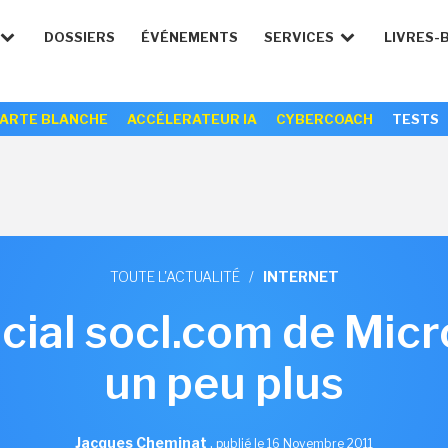
DOSSIERS
ÉVÉNEMENTS
SERVICES
LIVRES-
ARTE BLANCHE
ACCÉLERATEUR IA
CYBERCOACH
TESTS
TOUTE L'ACTUALITÉ
/
INTERNET
cial socl.com de Micro
un peu plus
Jacques Cheminat
,
publié le 16 Novembre 2011