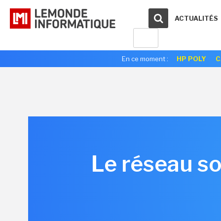
ACTUALITÉS
En ce moment :
HP POLY
C
Le réseau so