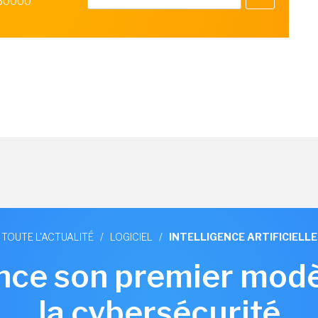
 50000
TOUTE L'ACTUALITÉ
/
LOGICIEL
/
INTELLIGENCE ARTIFICIELLE
nce son premier modè
la cybersécurité