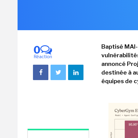
Baptisé MAI-
0
vulnérabilité
Réaction
annoncé Proj
destinée à a
équipes de c