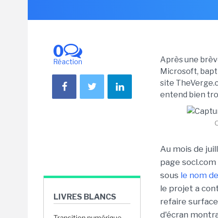
0
Après une brève
Réaction
Microsoft, bapti
site TheVerge.c
entend bien tro
C
Au mois de juil
page socl.com r
sous
le nom de 
le projet a co
LIVRES BLANCS
refaire surface
d'écran montran
Transition numérique