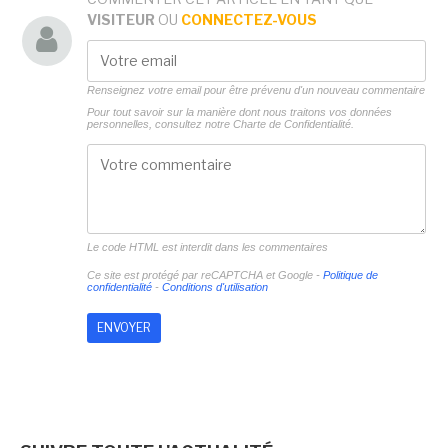
VISITEUR
OU
CONNECTEZ-VOUS
Renseignez votre email pour être prévenu d'un nouveau commentaire
Pour tout savoir sur la manière dont nous traitons vos données
personnelles, consultez notre
Charte de Confidentialité.
Le code HTML est interdit dans les commentaires
Ce site est protégé par reCAPTCHA et Google -
Politique de
confidentialité
-
Conditions d'utilisation