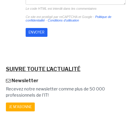
Le code HTML est interdit dans les commentaires
Ce site est protégé par reCAPTCHA et Google -
Politique de
confidentialité
-
Conditions d'utilisation
SUIVRE TOUTE L'ACTUALITÉ
Newsletter
Recevez notre newsletter comme plus de 50 000
professionnels de l'IT!
JE M'ABONNE