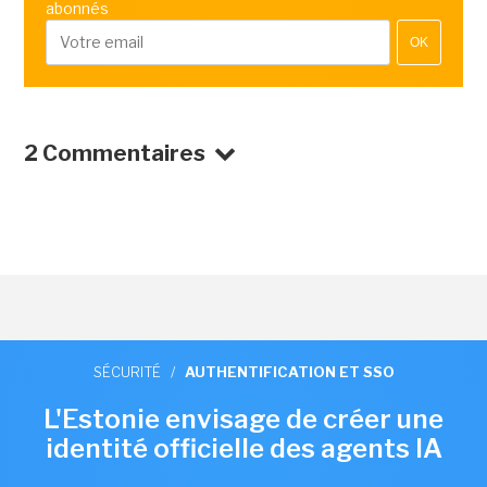
abonnés
OK
2 Commentaires
SÉCURITÉ
/
AUTHENTIFICATION ET SSO
L'Estonie envisage de créer une
identité officielle des agents IA