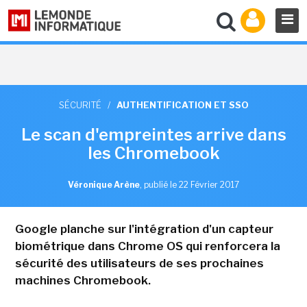
SÉCURITÉ
/
AUTHENTIFICATION ET SSO
Le scan d'empreintes arrive dans
les Chromebook
Véronique Arène
,
publié le 22 Février 2017
Google planche sur l'intégration d'un capteur
biométrique dans Chrome OS qui renforcera la
sécurité des utilisateurs de ses prochaines
machines Chromebook.