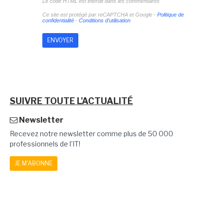
Le code HTML est interdit dans les commentaires
Ce site est protégé par reCAPTCHA et Google -
Politique de
confidentialité
-
Conditions d'utilisation
SUIVRE TOUTE L'ACTUALITÉ
Newsletter
Recevez notre newsletter comme plus de 50 000
professionnels de l'IT!
JE M'ABONNE