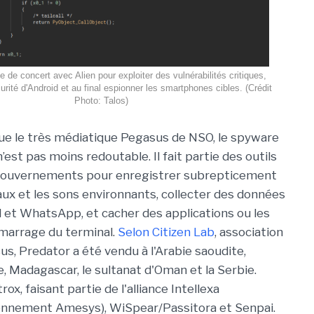
le de concert avec Alien pour exploiter des vulnérabilités critiques,
urité d'Android et au final espionner les smartphones cibles. (Crédit
Photo: Talos)
e le très médiatique Pegasus de NSO, le spyware
’est pas moins redoutable. Il fait partie des outils
gouvernements pour enregistrer subrepticement
aux et les sons environnants, collecter des données
al et WhatsApp, et cacher des applications ou les
marrage du terminal.
Selon Citizen Lab
, association
us, Predator a été vendu à l'Arabie saoudite,
ie, Madagascar, le sultanat d'Oman et la Serbie.
ox, faisant partie de l'alliance Intellexa
nnement Amesys), WiSpear/Passitora et Senpai.