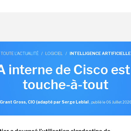
TOUTE L'ACTUALITÉ
/
LOGICIEL
/
INTELLIGENCE ARTIFICIELLE
IA interne de Cisco est
touche-à-tout
Grant Gross, CIO (adapté par Serge Leblal
,
publié le 06 Juillet 202