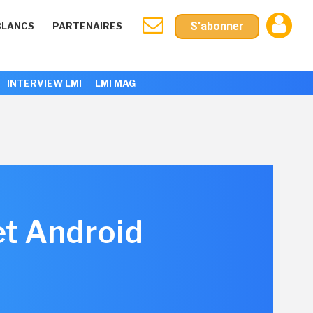
S'abonner
BLANCS
PARTENAIRES
INTERVIEW LMI
LMI MAG
et Android