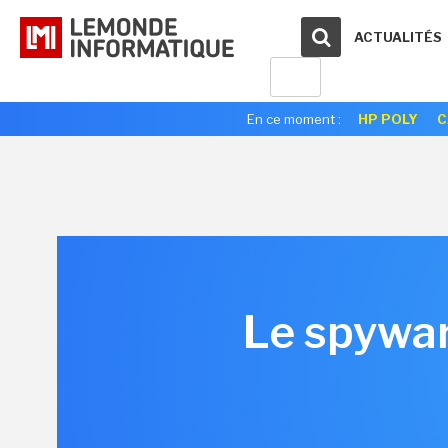
ACTUALITÉS
En ce moment :
HP POLY
C
Le spywar