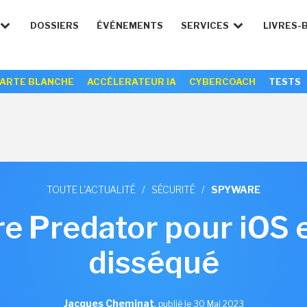
DOSSIERS
ÉVÉNEMENTS
SERVICES
LIVRES-
ARTE BLANCHE
ACCÉLERATEUR IA
CYBERCOACH
TESTS
TOUTE L'ACTUALITÉ
/
SÉCURITÉ
/
SPYWARE
e Predator pour iOS 
disséqué
Jacques Cheminat
,
publié le 30 Mai 2023