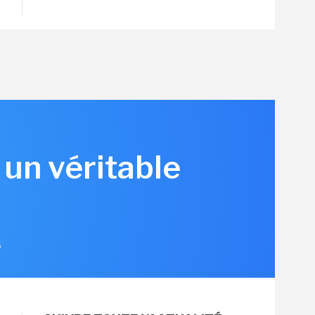
 un véritable
6