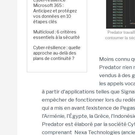
Microsoft 365 :
Anticipez et protégez
vos données en 10
étapes clés
Multicloud : 6 critères
Predator travail
essentiels à la sécurité
contourner la séc
Cyber-résilience : quelle
approche au-delà des
plans de continuité ?
Moins connu qu
Predator n’en n
vendus à des 
les appels voc
à partir d'applications telles que Sign
empêcher de fonctionner lors du redé
qui a mis en avant l’existence de Pegas
l'Arménie, l'Égypte, la Grèce, l'Indonés
Predator est élaboré par la société Cytr
comprenant Nexa Technologies (ancie