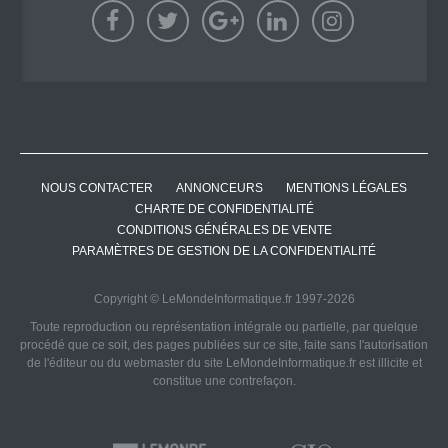
NOUS CONTACTER
ANNONCEURS
MENTIONS LÉGALES
CHARTE DE CONFIDENTIALITÉ
CONDITIONS GÉNÉRALES DE VENTE
PARAMÈTRES DE GESTION DE LA CONFIDENTIALITÉ
Copyright © LeMondeInformatique.fr 1997-2026
Toute reproduction ou représentation intégrale ou partielle, par quelque
procédé que ce soit, des pages publiées sur ce site, faite sans l'autorisation
de l'éditeur ou du webmaster du site LeMondeInformatique.fr est illicite et
constitue une contrefaçon.