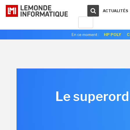
ACTUALITÉS
En ce moment :
HP POLY
C
Le superord