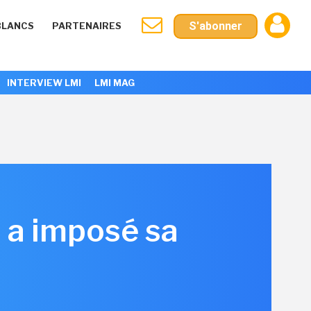
S'abonner
BLANCS
PARTENAIRES
INTERVIEW LMI
LMI MAG
 a imposé sa