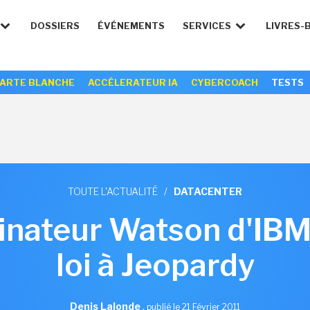
DOSSIERS
ÉVÉNEMENTS
SERVICES
LIVRES-
ARTE BLANCHE
ACCÉLERATEUR IA
CYBERCOACH
TESTS
TOUTE L'ACTUALITÉ
/
DATACENTER
inateur Watson d'IBM
loi à Jeopardy
Denis Lalonde
,
publié le 21 Février 2011