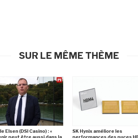
SUR LE MÊME THÈME
le Elsen (DSI Casino) : «
SK Hynix améliore les
enir peut être aussi dans la
performances des puces 