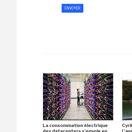
La consommation électrique
Cyril
des datacenters s'envole en
L'av