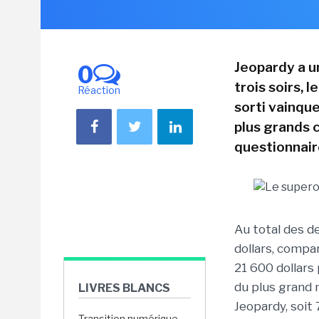
Jeopardy a u
0
trois soirs, 
Réaction
sorti vainqu
plus grands c
questionnair
Au total des d
dollars, compa
21 600 dollars
du plus grand
LIVRES BLANCS
Jeopardy, soit 
Transition numérique