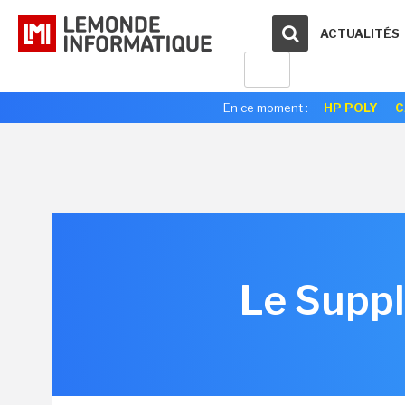
ACTUALITÉS
En ce moment :
HP POLY
C
Le Suppl