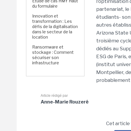
Étude de cas HMY Haut
l'optimisation
du formulaire
partenariat, le
Innovation et
étudiants- son
transformation : Les
autres établis
défis de la digitalisation
dans le secteur de la
Arizona State 
location
troisième cycl
Ransomware et
dédiés au Supp
stockage : Comment
ESG de Paris, 
sécuriser son
infrastructure
(institut unive
Montpellier, de
probablement 
Article rédigé par
Anne-Marie Rouzeré
Cet article