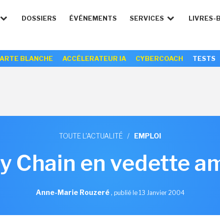
DOSSIERS
ÉVÉNEMENTS
SERVICES
LIVRES-
ARTE BLANCHE
ACCÉLERATEUR IA
CYBERCOACH
TESTS
TOUTE L'ACTUALITÉ
/
EMPLOI
y Chain en vedette a
Anne-Marie Rouzeré
,
publié le 13 Janvier 2004