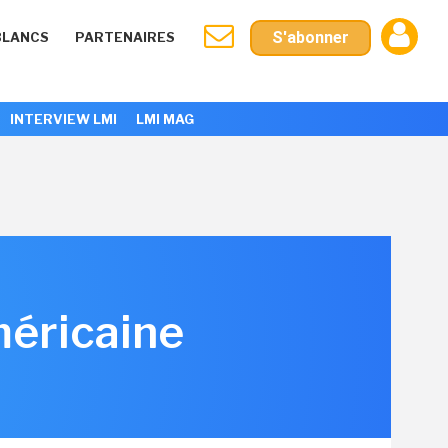
S'abonner
BLANCS
PARTENAIRES
INTERVIEW LMI
LMI MAG
méricaine