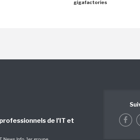
gigafactories
Sui
 professionnels de l’IT et
IT News Info
, 1er groupe