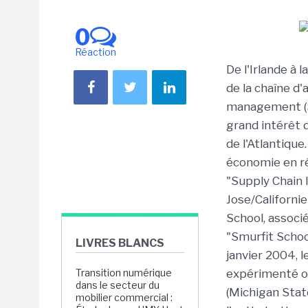
0
Réaction
De l'Irlande à 
de la chaîne d
management (S
grand intérêt 
de l'Atlantiqu
économie en ré
"Supply Chain I
Jose/Californi
School, associé
"Smurfit Schoo
LIVRES BLANCS
janvier 2004, 
Transition numérique
expérimenté ou
dans le secteur du
(Michigan Stat
mobilier commercial :