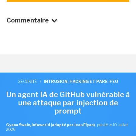
Commentaire
SÉCURITÉ
/
INTRUSION, HACKING ET PARE-FEU
Un agent IA de GitHub vulnérable à
une attaque par injection de
prompt
Gyana Swain, Infoworld (adapté par Jean Elyan)
,
publié le 10 Juillet
2026