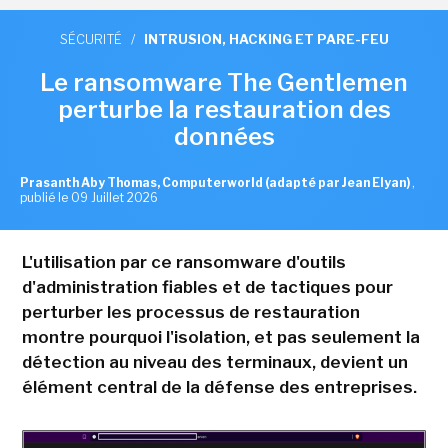
SÉCURITÉ
/
INTRUSION, HACKING ET PARE-FEU
Le ransomware The Gentlemen
perturbe la restauration des
données
Prasanth Aby Thomas, Computerworld (adapté par Jean Elyan)
,
publié le 09 Juillet 2026
L'utilisation par ce ransomware d'outils
d'administration fiables et de tactiques pour
perturber les processus de restauration
montre pourquoi l'isolation, et pas seulement la
détection au niveau des terminaux, devient un
élément central de la défense des entreprises.