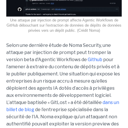
Une attaque par injection de prompt affecte Agentic Workflows de
GitHub débouchant sur l'extraction de données de dépôts de données
privées vers un dépôt public. (Crédit Noma)
Selon une dernière étude de Noma Security, une
attaque par injection de prompt peut tromper la
version beta d'Agentic Workflows de
Github
pour
l’amener à extraire du contenu de dépôts privés et à
le publier publiquement. Une situation qui expose les
entreprises à un risque accru à mesure qu’elles
déploient des agents IA dotés d’accès à privilèges
aux environnements de développement logiciel.
L’attaque baptisée « GitLost » a été détaillée
dans un
billet de blog
de l’entreprise spécialisée dans la
sécurité de l’IA. Noma explique qu’un attaquant non
authentifié pouvait exploiter la version preview des