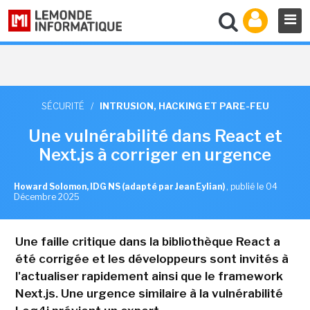
SÉCURITÉ
/
INTRUSION, HACKING ET PARE-FEU
Une vulnérabilité dans React et
Next.js à corriger en urgence
Howard Solomon, IDG NS (adapté par Jean Eylian)
,
publié le 04
Décembre 2025
Une faille critique dans la bibliothèque React a
été corrigée et les développeurs sont invités à
l'actualiser rapidement ainsi que le framework
Next.js. Une urgence similaire à la vulnérabilité