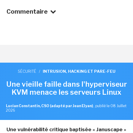
Commentaire
SÉCURITÉ
/
INTRUSION, HACKING ET PARE-FEU
Une vieille faille dans l'hyperviseur
KVM menace les serveurs Linux
Lucian Constantin, CSO (adapté par Jean Elyan)
,
publié le 08 Juillet
2026
Une vulnérabilité critique baptisée « Januscape »