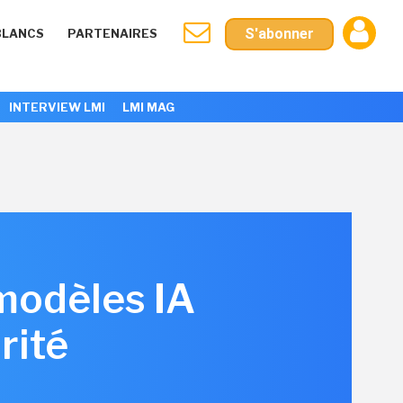
S'abonner
BLANCS
PARTENAIRES
INTERVIEW LMI
LMI MAG
 modèles IA
rité