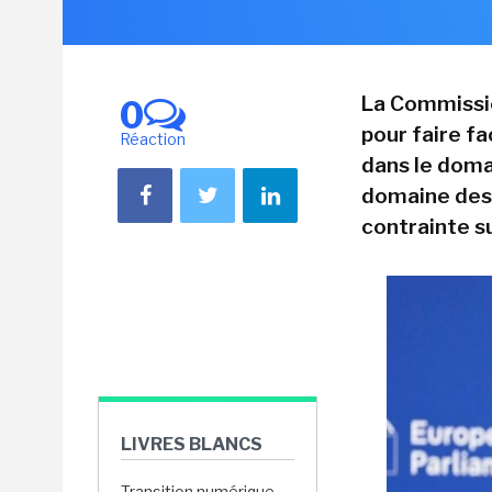
La Commissio
0
pour faire f
Réaction
dans le domai
domaine des 
contrainte s
LIVRES BLANCS
Transition numérique