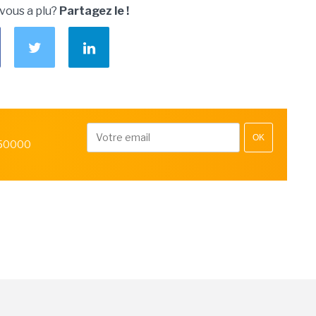
 vous a plu?
Partagez le !
OK
 50000