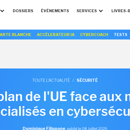
DOSSIERS
ÉVÉNEMENTS
SERVICES
LIVRES-
ARTE BLANCHE
ACCÉLERATEUR IA
CYBERCOACH
TESTS
TOUTE L'ACTUALITÉ
/
SÉCURITÉ
plan de l'UE face aux
cialisés en cybersécu
Dominique Filippone
,
publié le 08 Juillet 2026