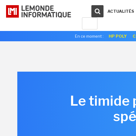
ACTUALITÉS
En ce moment :
HP POLY
C
Le timide 
spé