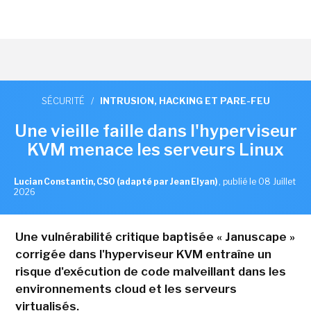
SÉCURITÉ
/
INTRUSION, HACKING ET PARE-FEU
Une vieille faille dans l'hyperviseur
KVM menace les serveurs Linux
Lucian Constantin, CSO (adapté par Jean Elyan)
,
publié le 08 Juillet
2026
Une vulnérabilité critique baptisée « Januscape »
corrigée dans l'hyperviseur KVM entraîne un
risque d'exécution de code malveillant dans les
environnements cloud et les serveurs
virtualisés.