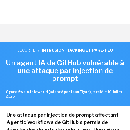
SÉCURITÉ
/
INTRUSION, HACKING ET PARE-FEU
Un agent IA de GitHub vulnérable à
une attaque par injection de
prompt
Gyana Swain, Infoworld (adapté par Jean Elyan)
,
publié le 10 Juillet
2026
Une attaque par injection de prompt affectant
Agentic Workflows de GitHub a permis de
dévoiler des dépôts de code privés. Une raison