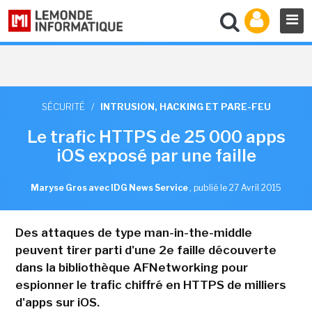
SÉCURITÉ
/
INTRUSION, HACKING ET PARE-FEU
Le trafic HTTPS de 25 000 apps
iOS exposé par une faille
Maryse Gros avec IDG News Service
,
publié le 27 Avril 2015
Des attaques de type man-in-the-middle
peuvent tirer parti d'une 2e faille découverte
dans la bibliothèque AFNetworking pour
espionner le trafic chiffré en HTTPS de milliers
d'apps sur iOS.