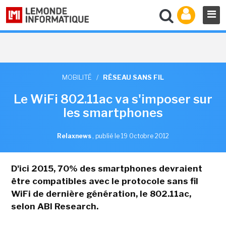
MOBILITÉ
/
RÉSEAU SANS FIL
Le WiFi 802.11ac va s'imposer sur
les smartphones
Relaxnews
,
publié le 19 Octobre 2012
D'ici 2015, 70% des smartphones devraient
être compatibles avec le protocole sans fil
WiFi de dernière génération, le 802.11ac,
selon ABI Research.