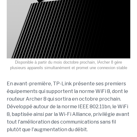
Disponible à partir du mois doctobre prochain, lArcher 8 gère
plusieurs appareils simultanément et promet une connexion stable
En avant-première, TP-Link présente ses premiers
équipements qui supportent la norme WiFi 8, dont le
routeur Archer 8 qui sortira en octobre prochain.
Développé autour de la norme IEEE 802.11bn, le WiFi
8, baptisée ainsi par la Wi-Fi Alliance, privilégie avant
tout l'amélioration des communications sans fil
plutôt que l'augmentation du débit.