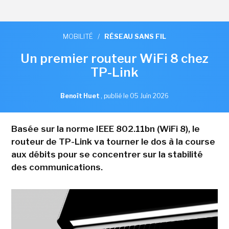
MOBILITÉ
/
RÉSEAU SANS FIL
Un premier routeur WiFi 8 chez
TP-Link
Benoît Huet
,
publié le 05 Juin 2026
Basée sur la norme IEEE 802.11bn (WiFi 8), le
routeur de TP-Link va tourner le dos à la course
aux débits pour se concentrer sur la stabilité
des communications.