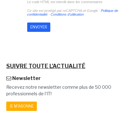
Le code HTML est interdit dans les commentaires
Ce site est protégé par reCAPTCHA et Google -
Politique de
confidentialité
-
Conditions d'utilisation
SUIVRE TOUTE L'ACTUALITÉ
Newsletter
Recevez notre newsletter comme plus de 50 000
professionnels de l'IT!
JE M'ABONNE