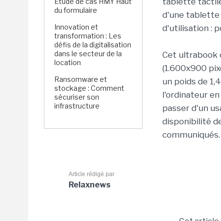
tablette tactil
Étude de cas HMY Haut
du formulaire
d'une tablette
Innovation et
d'utilisation : 
transformation : Les
défis de la digitalisation
dans le secteur de la
Cet ultrabook 
location
(1.600x900 pix
Ransomware et
un poids de 1,4
stockage : Comment
l'ordinateur e
sécuriser son
infrastructure
passer d'un usa
disponibilité d
communiqués.
Article rédigé par
Relaxnews