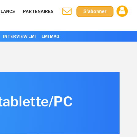
S'abonner
BLANCS
PARTENAIRES
INTERVIEW LMI
LMI MAG
tablette/PC