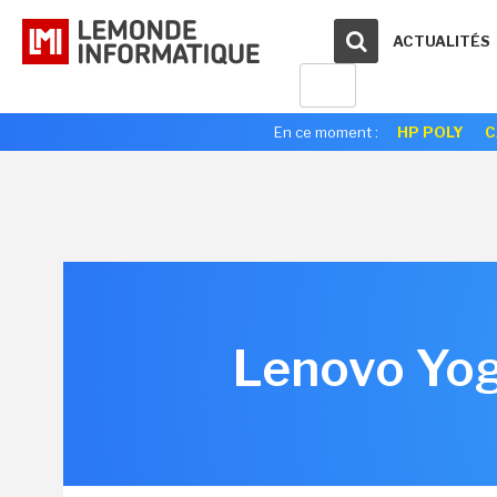
ACTUALITÉS
En ce moment :
HP POLY
C
Lenovo Yog