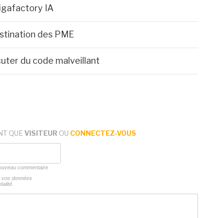
igafactory IA
stination des PME
uter du code malveillant
NT QUE
VISITEUR
OU
CONNECTEZ-VOUS
 nouveau commentaire
ns vos données
ialité.