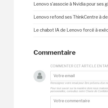
Lenovo s'associe à Nvidia pour ses g
Lenovo refond ses ThinkCentre à de
Le chabot IA de Lenovo forcé à exéc
Commentaire
COMMENTER CET ARTICLE EN TA
Renseignez votre email pour être prévenu d'un
Pour tout savoir sur la manière dont nous traito
personnelles, consultez notre
Charte de Confident