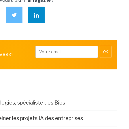
 vous a plu?
Partagez le !
OK
 50000
gies, spécialiste des Bios
iner les projets IA des entreprises