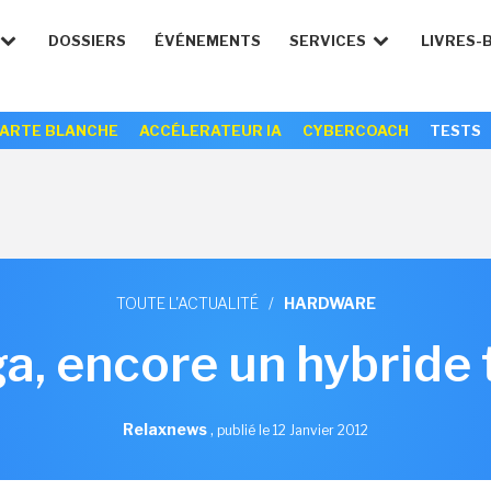
DOSSIERS
ÉVÉNEMENTS
SERVICES
LIVRES-
ARTE BLANCHE
ACCÉLERATEUR IA
CYBERCOACH
TESTS
TOUTE L'ACTUALITÉ
/
HARDWARE
a, encore un hybride 
Relaxnews
,
publié le 12 Janvier 2012