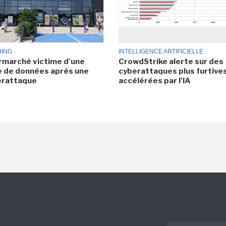
HING
INTELLIGENCE ARTIFICIELLE
rmarché victime d'une
CrowdStrike alerte sur des
e de données après une
cyberattaques plus furtives
erattaque
accélérées par l'IA