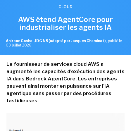
CLOUD
AWS étend AgentCore pour
industrialiser les agents IA
Anirban Goshal, IDG NS (adapté par Jacques Cheminat)
,
publié le
03 Juillet 2026
Le fournisseur de services cloud AWS a
augmenté les capacités d'exécution des agents
IA dans Bedrock AgentCore. Les entreprises
peuvent ainsi monter en puissance sur l'IA
agentique sans passer par des procédures
fastidieuses.