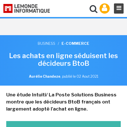
BUSINESS
/
E-COMMERCE
Les achats en ligne séduisent les
décideurs BtoB
Aurélie Chandeze
,
publié le 02 Aout 2021
Une étude Intuiti/ La Poste Solutions Business
montre que les décideurs BtoB français ont
largement adopté l'achat en ligne.