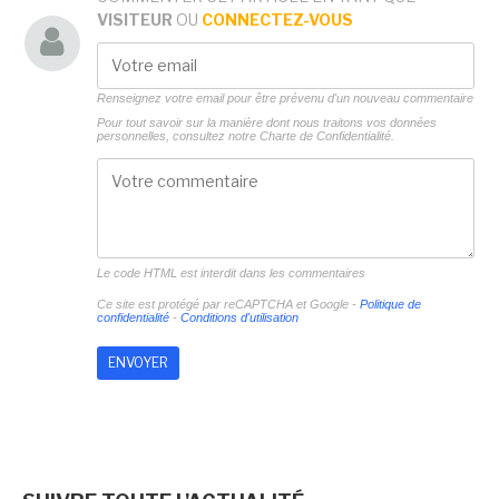
VISITEUR
OU
CONNECTEZ-VOUS
Renseignez votre email pour être prévenu d'un nouveau commentaire
Pour tout savoir sur la manière dont nous traitons vos données
personnelles, consultez notre
Charte de Confidentialité.
Le code HTML est interdit dans les commentaires
Ce site est protégé par reCAPTCHA et Google -
Politique de
confidentialité
-
Conditions d'utilisation