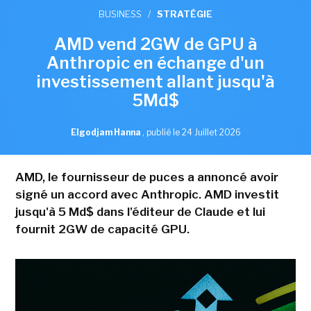
BUSINESS
/
STRATÉGIE
AMD vend 2GW de GPU à
Anthropic en échange d'un
investissement allant jusqu'à
5Md$
Elgodjam Hanna
,
publié le 24 Juillet 2026
AMD, le fournisseur de puces a annoncé avoir
signé un accord avec Anthropic. AMD investit
jusqu'à 5 Md$ dans l'éditeur de Claude et lui
fournit 2GW de capacité GPU.