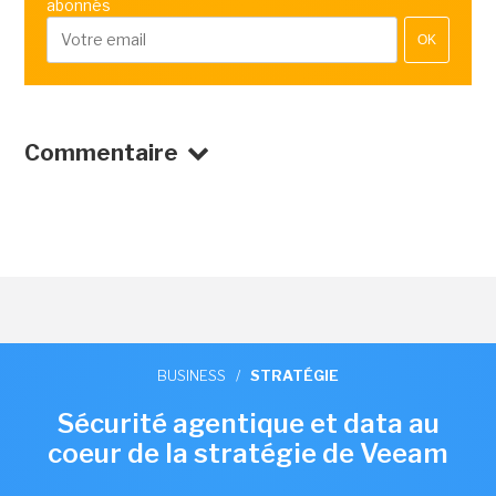
abonnés
OK
Commentaire
BUSINESS
/
STRATÉGIE
Sécurité agentique et data au
coeur de la stratégie de Veeam