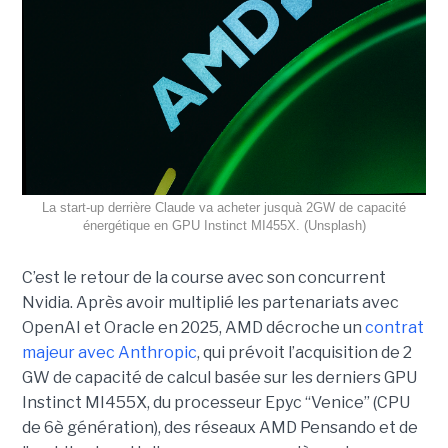
La start-up derrière Claude va acheter jusquà 2GW de capacité
énergétique en GPU Instinct MI455X. (Unsplash)
C’est le retour de la course avec son concurrent
Nvidia.
Après avoir multiplié les partenariats avec
OpenAI et Oracle en 2025, AMD décroche un
contrat
majeur avec Anthropic
, qui prévoit l’acquisition de 2
GW de capacité de calcul basée sur les derniers GPU
Instinct MI455X, du
processeur
Epyc
“Venice” (CPU
de 6è génération), des réseaux
AMD Pensando
et de