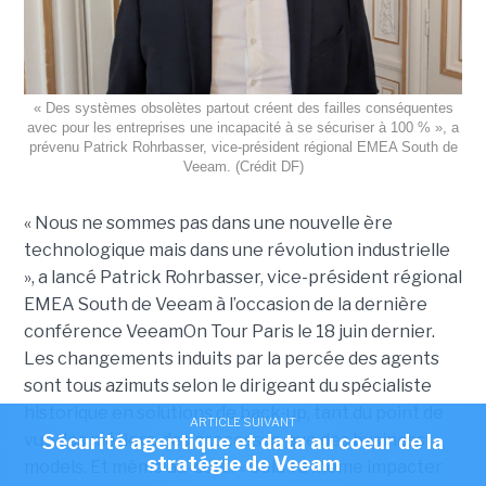
« Des systèmes obsolètes partout créent des failles conséquentes
avec pour les entreprises une incapacité à se sécuriser à 100 % », a
prévenu Patrick Rohrbasser, vice-président régional EMEA South de
Veeam. (Crédit DF)
« Nous ne sommes pas dans une nouvelle ère
technologique mais dans une révolution industrielle
», a lancé Patrick Rohrbasser, vice-président régional
EMEA South de Veeam à l’occasion de la dernière
conférence VeeamOn Tour Paris le 18 juin dernier.
Les changements induits par la percée des agents
sont tous azimuts selon le dirigeant du spécialiste
historique en solutions de back-up, tant du point de
ARTICLE SUIVANT
vue des métiers, des processus, que des business
Sécurité agentique et data au coeur de la
stratégie de Veeam
models. Et même au-delà : « Cela va même impacter