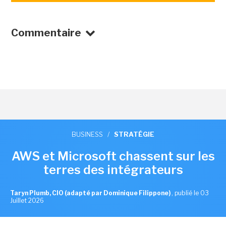
Commentaire
BUSINESS
/
STRATÉGIE
AWS et Microsoft chassent sur les
terres des intégrateurs
Taryn Plumb, CIO (adapté par Dominique Filippone)
,
publié le 03
Juillet 2026