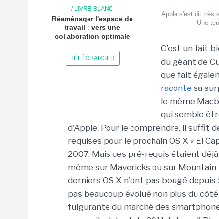
/ LIVRE-BLANC
Apple s'est dit très
Réaménager l'espace de
Une ten
travail : vers une
collaboration optimale
C'est un fait 
TÉLÉCHARGER
du géant de Cu
que fait égal
raconte
sa surp
le même Macboo
qui semble êtr
d'Apple. Pour le comprendre, il suffit 
requises pour le prochain OS X « El Ca
2007. Mais ces pré-requis étaient déjà
même sur Mavericks ou sur Mountain L
derniers OS X n'ont pas bougé depuis 5
pas beaucoup évolué non plus du côté d
fulgurante du marché des smartphones