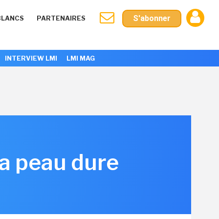
S'abonner
BLANCS
PARTENAIRES
INTERVIEW LMI
LMI MAG
la peau dure