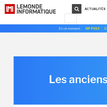
ACTUALITÉS
En ce moment :
HP POLY
C
Les anciens