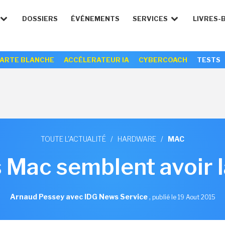
DOSSIERS
ÉVÉNEMENTS
SERVICES
LIVRES-
ARTE BLANCHE
ACCÉLERATEUR IA
CYBERCOACH
TESTS
TOUTE L'ACTUALITÉ
/
HARDWARE
/
MAC
 Mac semblent avoir 
Arnaud Pessey avec IDG News Service
,
publié le 19 Aout 2015