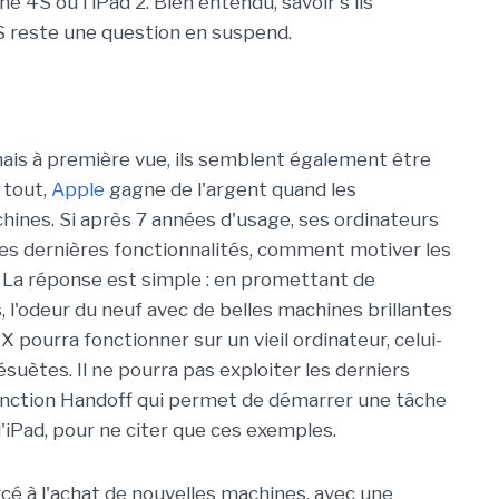
ne 4S ou l'iPad 2. Bien entendu, savoir s'ils
S reste une question en suspend.
 mais à première vue, ils semblent également être
 tout,
Apple
gagne de l'argent quand les
hines. Si après 7 années d'usage, ses ordinateurs
les dernières fonctionnalités, comment motiver les
 La réponse est simple : en promettant de
, l'odeur du neuf avec de belles machines brillantes
X pourra fonctionner sur un vieil ordinateur, celui-
ésuètes. Il ne pourra pas exploiter les derniers
fonction Handoff qui permet de démarrer une tâche
u l'iPad, pour ne citer que ces exemples.
é à l'achat de nouvelles machines, avec une