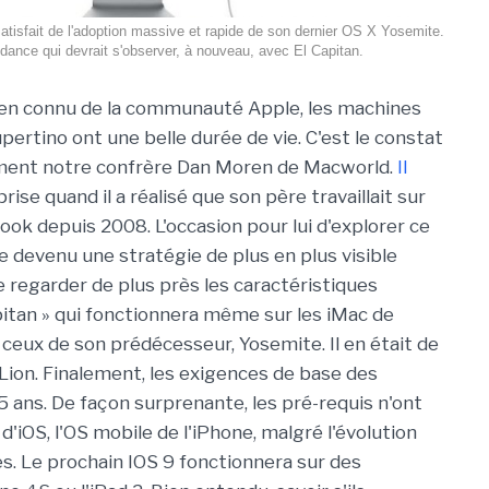
 satisfait de l'adoption massive et rapide de son dernier OS X Yosemite.
dance qui devrait s'observer, à nouveau, avec El Capitan.
bien connu de la communauté Apple, les machines
pertino ont une belle durée de vie. C'est le constat
ement notre confrère Dan Moren de Macworld.
Il
rise quand il a réalisé que son père travaillait sur
k depuis 2008. L'occasion pour lui d'explorer ce
e devenu une stratégie de plus en plus visible
de regarder de plus près les caractéristiques
pitan » qui fonctionnera même sur les iMac de
 ceux de son prédécesseur, Yosemite. Il en était de
ion. Finalement, les exigences de base des
 ans. De façon surprenante, les pré-requis n'ont
'iOS, l'OS mobile de l'iPhone, malgré l'évolution
. Le prochain IOS 9 fonctionnera sur des