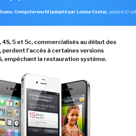
Evans, Computerworld (adapté par Louise Costa)
,
publié le 10 Jui
, 4S, 5 et 5c, commercialisés au début des
 perdent l'accès à certaines versions
S, empêchant la restauration système.