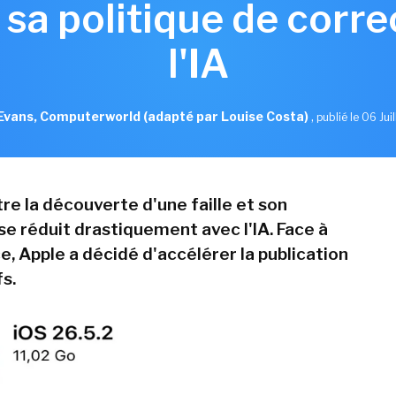
sa politique de correct
l'IA
Evans, Computerworld (adapté par Louise Costa)
,
publié le 06 Jui
re la découverte d'une faille et son
se réduit drastiquement avec l'IA. Face à
, Apple a décidé d'accélérer la publication
s.