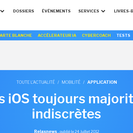
DOSSIERS
ÉVÉNEMENTS
SERVICES
LIVRES-
ARTE BLANCHE
ACCÉLERATEUR IA
CYBERCOACH
TESTS
TOUTE L'ACTUALITÉ
/
MOBILITÉ
/
APPLICATION
s iOS toujours majori
indiscrètes
Relaxnews
,
publié le 24 Juillet 2012