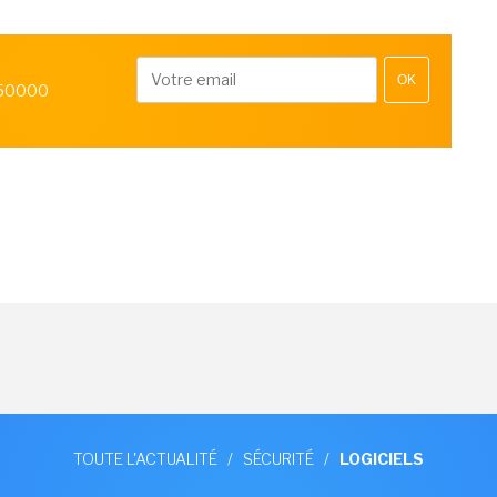
OK
 50000
TOUTE L'ACTUALITÉ
/
SÉCURITÉ
/
LOGICIELS