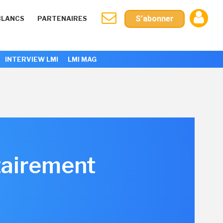
S'abonner
BLANCS
PARTENAIRES
INTERVIEW LMI
LMI MAG
tairement