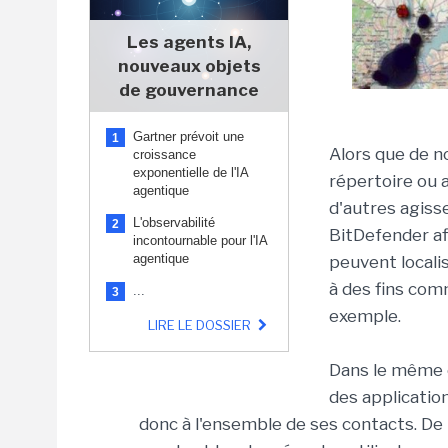
Les agents IA,
nouveaux objets
de gouvernance
Gartner prévoit une
1
Alors que de n
croissance
exponentielle de l'IA
répertoire ou a
agentique
d'autres agisse
L'observabilité
2
BitDefender af
incontournable pour l'IA
agentique
peuvent localis
à des fins com
...
3
exemple.
LIRE LE DOSSIER
Dans le même o
des application
donc à l'ensemble de ses contacts. De