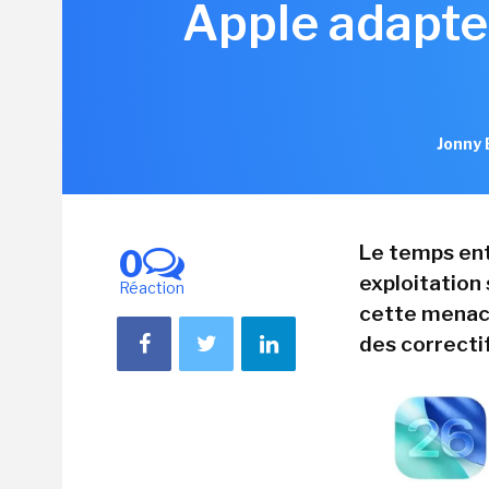
Apple adapte 
Jonny 
Le temps ent
0
exploitation 
Réaction
cette menace
des correctif