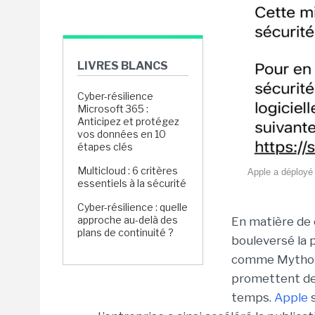
LIVRES BLANCS
Cyber-résilience
Microsoft 365 :
Anticipez et protégez
vos données en 10
étapes clés
Multicloud : 6 critères
Apple a déployé 
essentiels à la sécurité
Cyber-résilience : quelle
approche au-delà des
En matière de 
plans de continuité ?
bouleversé la 
comme Mythos 
promettent de 
temps.
Apple
s