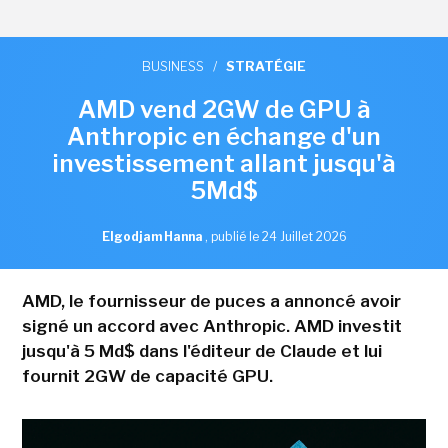
BUSINESS
/
STRATÉGIE
AMD vend 2GW de GPU à
Anthropic en échange d'un
investissement allant jusqu'à
5Md$
Elgodjam Hanna
,
publié le 24 Juillet 2026
AMD, le fournisseur de puces a annoncé avoir
signé un accord avec Anthropic. AMD investit
jusqu'à 5 Md$ dans l'éditeur de Claude et lui
fournit 2GW de capacité GPU.