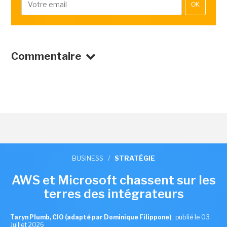
OK
Commentaire
BUSINESS
/
STRATÉGIE
AWS et Microsoft chassent sur les
terres des intégrateurs
Taryn Plumb, CIO (adapté par Dominique Filippone)
,
publié le 03
Juillet 2026