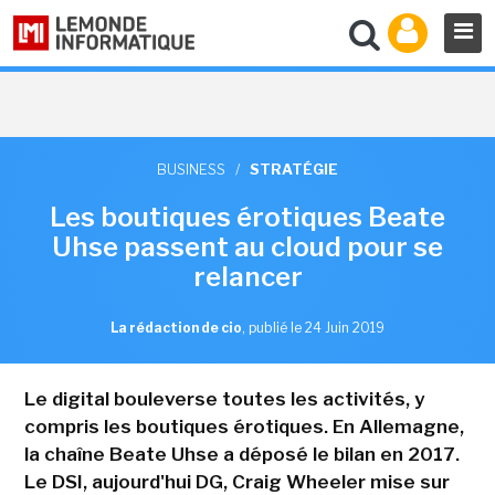
BUSINESS
/
STRATÉGIE
Les boutiques érotiques Beate
Uhse passent au cloud pour se
relancer
La rédaction de cio
,
publié le 24 Juin 2019
Le digital bouleverse toutes les activités, y
compris les boutiques érotiques. En Allemagne,
la chaîne Beate Uhse a déposé le bilan en 2017.
Le DSI, aujourd'hui DG, Craig Wheeler mise sur