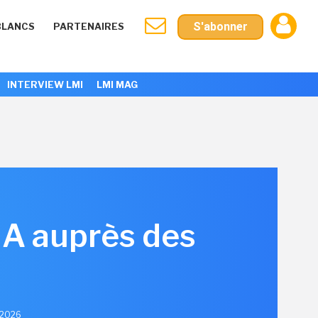
S'abonner
BLANCS
PARTENAIRES
INTERVIEW LMI
LMI MAG
 IA auprès des
l 2026