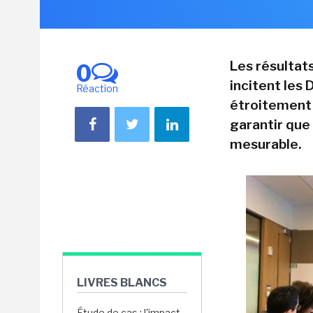
Les résultat
0
incitent les 
Réaction
étroitement 
garantir que
mesurable.
LIVRES BLANCS
Étude de cas : l'impact