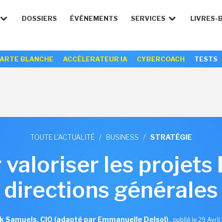
DOSSIERS
ÉVÉNEMENTS
SERVICES
LIVRES-
ARTE BLANCHE
ACCÉLERATEUR IA
CYBERCOACH
TESTS
TOUTE L'ACTUALITÉ
/
BUSINESS
/
STRATÉGIE
 valoriser les projets
directions générales
k Samuels, CIO (adapté par Emmanuelle Delsol)
,
publié le 29 Avri