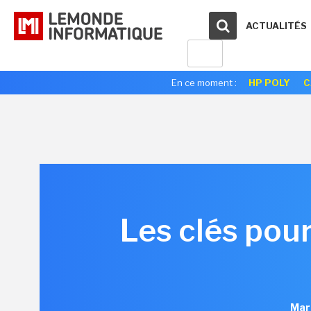
ACTUALITÉS
En ce moment :
HP POLY
C
Les clés pour
Mar