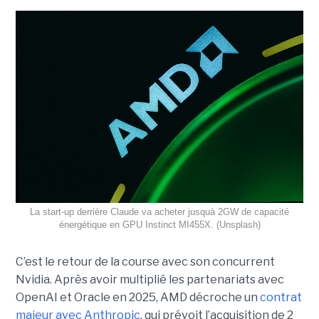
La start-up derrière Claude va acheter jusquà 2GW de capacité
énergétique en GPU Instinct MI455X. (Unsplash)
C’est le retour de la course avec son concurrent
Nvidia.
Après avoir multiplié les partenariats avec
OpenAI et Oracle en 2025, AMD décroche un
contrat
majeur avec Anthropic
, qui prévoit l’acquisition de 2