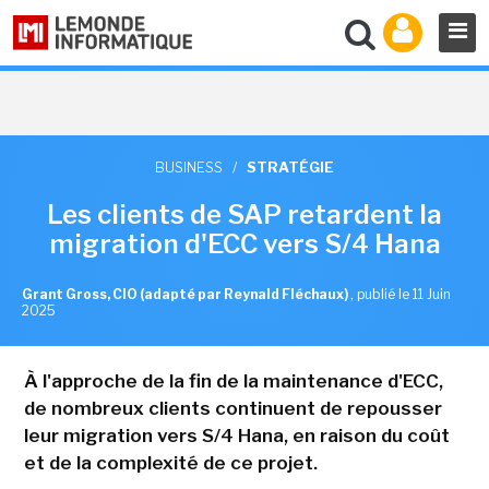
BUSINESS
/
STRATÉGIE
Les clients de SAP retardent la
migration d'ECC vers S/4 Hana
Grant Gross, CIO (adapté par Reynald Fléchaux)
,
publié le 11 Juin
2025
À l'approche de la fin de la maintenance d'ECC,
de nombreux clients continuent de repousser
leur migration vers S/4 Hana, en raison du coût
et de la complexité de ce projet.