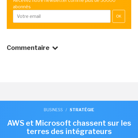
Recevez notre newsletter comme plus de 50000
abonnés
OK
Commentaire
BUSINESS
/
STRATÉGIE
AWS et Microsoft chassent sur les
terres des intégrateurs