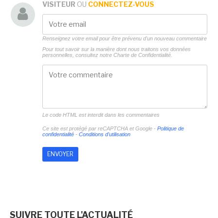
VISITEUR
OU
CONNECTEZ-VOUS
Renseignez votre email pour être prévenu d'un nouveau commentaire
Pour tout savoir sur la manière dont nous traitons vos données
personnelles, consultez notre
Charte de Confidentialité.
Le code HTML est interdit dans les commentaires
Ce site est protégé par reCAPTCHA et Google -
Politique de
confidentialité
-
Conditions d'utilisation
SUIVRE TOUTE L'ACTUALITÉ