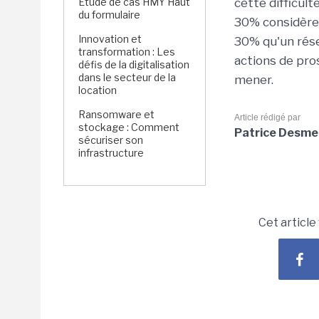
Étude de cas HMY Haut
cette difficulté
du formulaire
30% considèren
Innovation et
30% qu'un rése
transformation : Les
actions de pr
défis de la digitalisation
dans le secteur de la
mener.
location
Ransomware et
Article rédigé par
stockage : Comment
Patrice Desme
sécuriser son
infrastructure
Cet article