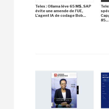
Telex : Ollama lève 65 M$, SAP
Tele
évite une amende de l'UE,
spéc
L'agent IA de codage Bob...
Capg
85...