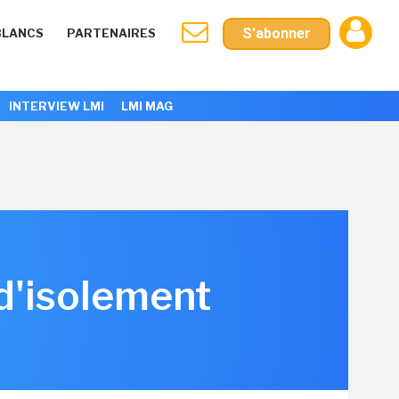
S'abonner
BLANCS
PARTENAIRES
INTERVIEW LMI
LMI MAG
 d'isolement