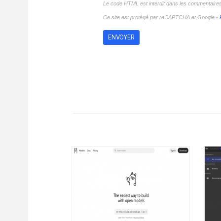
Le code HTML est interdit dans les commentaire
Ce site est protégé par reCAPTCHA et Google -