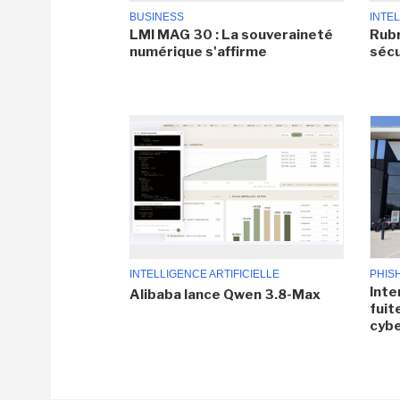
BUSINESS
INTEL
LMI MAG 30 : La souveraineté
Rubr
numérique s'affirme
sécu
INTELLIGENCE ARTIFICIELLE
PHIS
Inte
Alibaba lance Qwen 3.8-Max
fuit
cyb