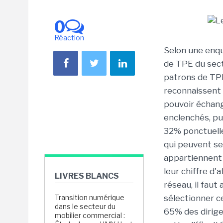
0
Réaction
Selon une enq
de TPE du sect
patrons de TPE
reconnaissent 
pouvoir échang
enclenchés, p
32% ponctuell
qui peuvent se 
appartiennent 
leur chiffre d'
LIVRES BLANCS
réseau, il fau
Transition numérique
sélectionner ce
dans le secteur du
65% des dirige
mobilier commercial :