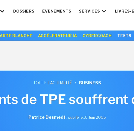
DOSSIERS
ÉVÉNEMENTS
SERVICES
LIVRES-
ARTE BLANCHE
ACCÉLERATEUR IA
CYBERCOACH
TESTS
TOUTE L'ACTUALITÉ
/
BUSINESS
nts de TPE souffrent
Patrice Desmedt
,
publié le 10 Juin 2005