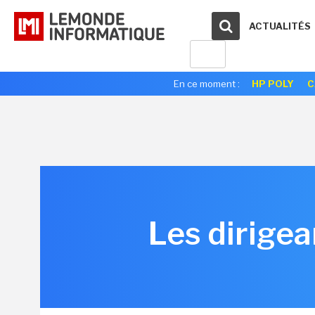
ACTUALITÉS
En ce moment :
HP POLY
C
Les dirigea