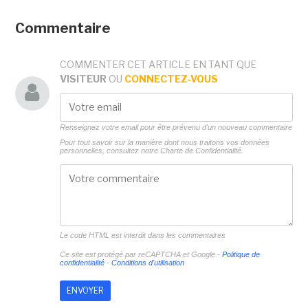
Commentaire
COMMENTER CET ARTICLE EN TANT QUE
VISITEUR
OU
CONNECTEZ-VOUS
Renseignez votre email pour être prévenu d'un nouveau commentaire
Pour tout savoir sur la manière dont nous traitons vos données
personnelles, consultez notre
Charte de Confidentialité.
Le code HTML est interdit dans les commentaires
Ce site est protégé par reCAPTCHA et Google -
Politique de
confidentialité
-
Conditions d'utilisation