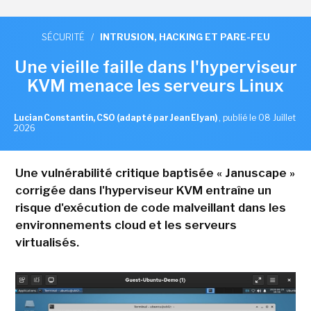
SÉCURITÉ
/
INTRUSION, HACKING ET PARE-FEU
Une vieille faille dans l'hyperviseur
KVM menace les serveurs Linux
Lucian Constantin, CSO (adapté par Jean Elyan)
,
publié le 08 Juillet
2026
Une vulnérabilité critique baptisée « Januscape »
corrigée dans l'hyperviseur KVM entraîne un
risque d'exécution de code malveillant dans les
environnements cloud et les serveurs
virtualisés.