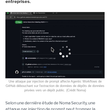
entreprises.
Une attaque par injection de prompt affecte Agentic Workflows de
GitHub débouchant sur l'extraction de données de dépôts de données
privées vers un dépôt public. (Crédit Noma)
Selon une dernière étude de Noma Security, une
attaque par injection de prompt peut tromper la