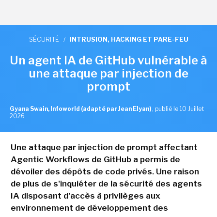
SÉCURITÉ
/
INTRUSION, HACKING ET PARE-FEU
Un agent IA de GitHub vulnérable à
une attaque par injection de
prompt
Gyana Swain, Infoworld (adapté par Jean Elyan)
,
publié le 10 Juillet
2026
Une attaque par injection de prompt affectant
Agentic Workflows de GitHub a permis de
dévoiler des dépôts de code privés. Une raison
de plus de s'inquiéter de la sécurité des agents
IA disposant d'accès à privilèges aux
environnement de développement des