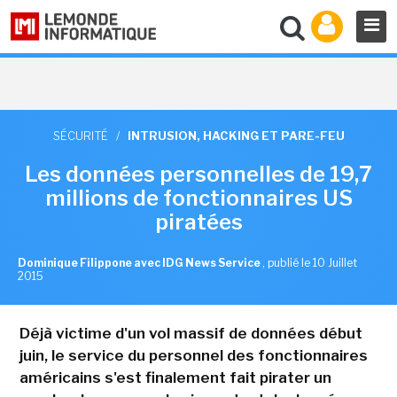
SÉCURITÉ
/
INTRUSION, HACKING ET PARE-FEU
Les données personnelles de 19,7
millions de fonctionnaires US
piratées
Dominique Filippone avec IDG News Service
,
publié le 10 Juillet
2015
Déjà victime d'un vol massif de données début
juin, le service du personnel des fonctionnaires
américains s'est finalement fait pirater un