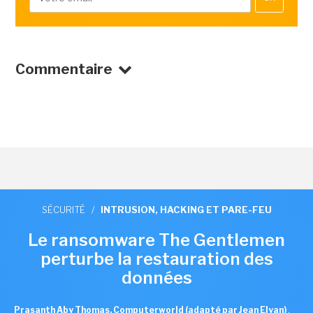
Commentaire
SÉCURITÉ
/
INTRUSION, HACKING ET PARE-FEU
Le ransomware The Gentlemen
perturbe la restauration des
données
Prasanth Aby Thomas, Computerworld (adapté par Jean Elyan)
,