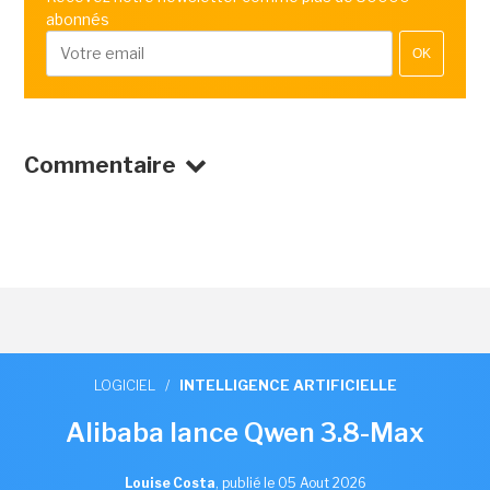
abonnés
OK
Commentaire
LOGICIEL
/
INTELLIGENCE ARTIFICIELLE
Alibaba lance Qwen 3.8-Max
Louise Costa
,
publié le 05 Aout 2026