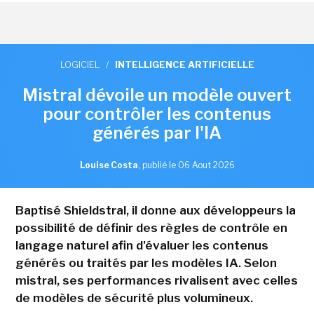
LOGICIEL
/
INTELLIGENCE ARTIFICIELLE
Mistral dévoile un modèle ouvert
pour contrôler les contenus
générés par l'IA
Louise Costa
,
publié le 06 Aout 2026
Baptisé Shieldstral, il donne aux développeurs la
possibilité de définir des règles de contrôle en
langage naturel afin d'évaluer les contenus
générés ou traités par les modèles IA. Selon
mistral, ses performances rivalisent avec celles
de modèles de sécurité plus volumineux.