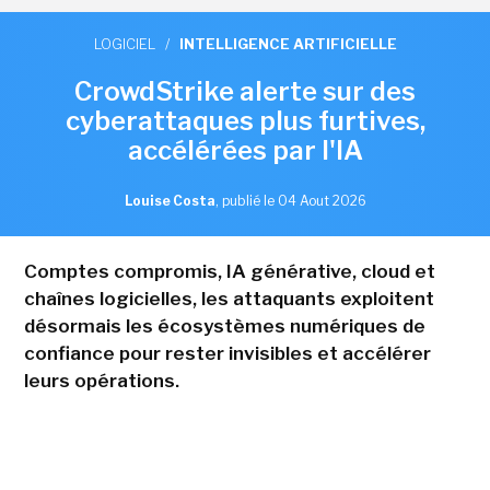
LOGICIEL
/
INTELLIGENCE ARTIFICIELLE
CrowdStrike alerte sur des
cyberattaques plus furtives,
accélérées par l'IA
Louise Costa
,
publié le 04 Aout 2026
Comptes compromis, IA générative, cloud et
chaînes logicielles, les attaquants exploitent
désormais les écosystèmes numériques de
confiance pour rester invisibles et accélérer
leurs opérations.