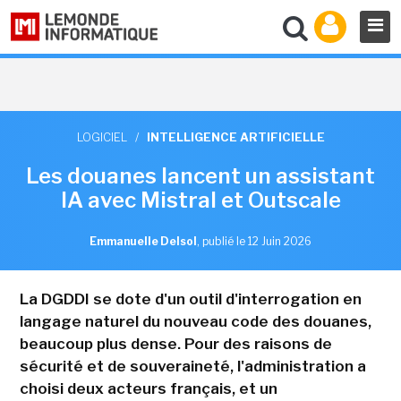
LOGICIEL
/
INTELLIGENCE ARTIFICIELLE
Les douanes lancent un assistant
IA avec Mistral et Outscale
Emmanuelle Delsol
,
publié le 12 Juin 2026
La DGDDI se dote d'un outil d'interrogation en
langage naturel du nouveau code des douanes,
beaucoup plus dense. Pour des raisons de
sécurité et de souveraineté, l'administration a
choisi deux acteurs français, et un