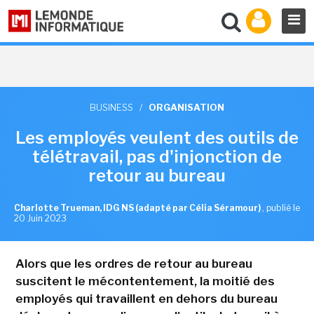
BUSINESS
/
ORGANISATION
Les employés veulent des outils de
télétravail, pas d'injonction de
retour au bureau
Charlotte Trueman, IDG NS (adapté par Célia Séramour)
,
publié le
20 Juin 2023
Alors que les ordres de retour au bureau
suscitent le mécontentement, la moitié des
employés qui travaillent en dehors du bureau