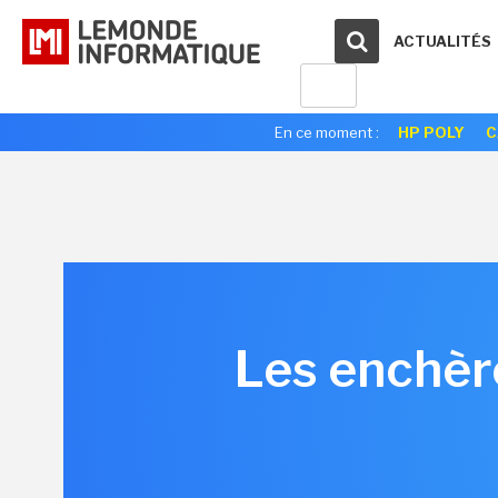
ACTUALITÉS
En ce moment :
HP POLY
C
Les enchèr