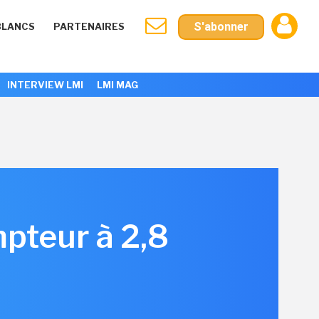
S'abonner
BLANCS
PARTENAIRES
INTERVIEW LMI
LMI MAG
pteur à 2,8