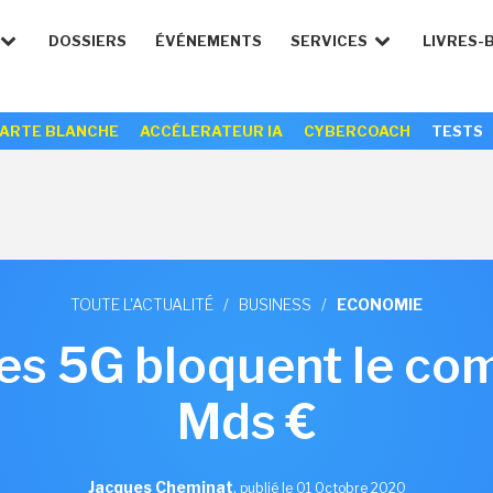
DOSSIERS
ÉVÉNEMENTS
SERVICES
LIVRES-
ARTE BLANCHE
ACCÉLERATEUR IA
CYBERCOACH
TESTS
TOUTE L'ACTUALITÉ
/
BUSINESS
/
ECONOMIE
es 5G bloquent le com
Mds €
Jacques Cheminat
,
publié le 01 Octobre 2020