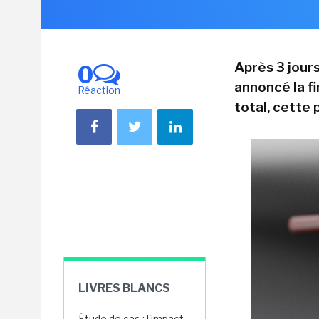
Après 3 jours
0
annoncé la f
Réaction
total, cette 
LIVRES BLANCS
Étude de cas : l'impact