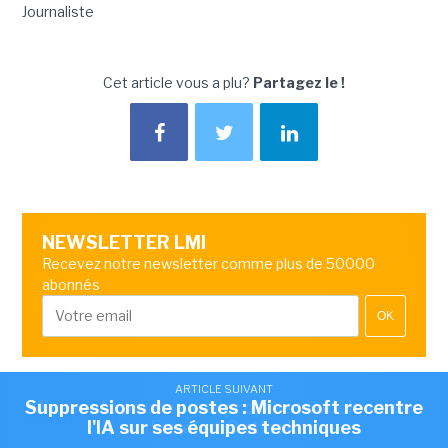
Journaliste
Cet article vous a plu?
Partagez le !
NEWSLETTER LMI
Recevez notre newsletter comme plus de 50000
abonnés
OK
ARTICLE SUIVANT
ARTICLE SUIVANT
Suppressions de postes : Microsoft recentre
Microsoft pousse ses propres modèles dans
ARTICLE SUIVANT
Commentaire
Microsoft suspend le Patch Tuesday de juillet
l'IA sur ses équipes techniques
Excel et Outlook