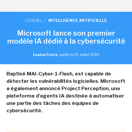
LOGICIEL
/
INTELLIGENCE ARTIFICIELLE
Microsoft lance son premier
modèle IA dédié à la cybersécurité
Louise Costa
,
publié le 29 Juillet 2026
Baptisé MAI-Cyber-1-Flash, est capable de
détecter les vulnérabilités logicielles. Microsoft
a également annoncé Project Perception, une
plateforme d'agents IA destinée à automatiser
une partie des tâches des équipes de
cybersécurité.