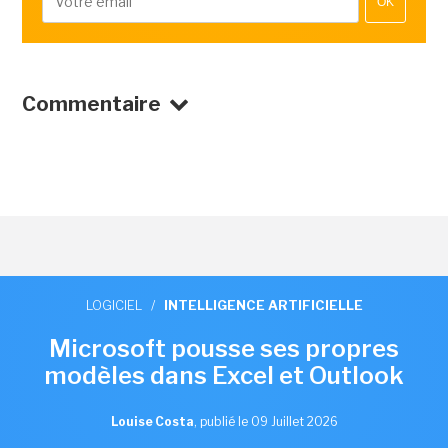
OK
Commentaire
LOGICIEL
/
INTELLIGENCE ARTIFICIELLE
Microsoft pousse ses propres
modèles dans Excel et Outlook
Louise Costa
,
publié le 09 Juillet 2026