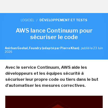
LOGICIEL
/
DÉVELOPPEMENT ET TESTS
AWS lance Continuum pour
sécuriser le code
Anirban Goshal, Foundry (adapté par Pierre Khan)
,
publié le 23 Juin
2026
Avec le service Continuum, AWS aide les
développeurs et les équipes sécurité à
sécuriser leur propre code ou tiers dans le but
d'automatiser les mesures correctives.