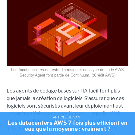
Les fonctionnalités de tests dintrusion et danalyse de code AWS
Security Agent font partie de Continuum. ((Crédit AWS)
Les agents de codage basés sur l’IA facilitent plus
que jamais la création de logiciels. S’assurer que ces
logiciels sont sécurisés avant leur déploiement est
une autre affaire ; une question pour laquelle
AWS
ARTICLE SUIVANT
estime que l’IA devrait également apporter son
Les datacenters AWS 7 fois plus efficient en
aide.
À mesure que les entreprises adoptent des
eau que la moyenne : vraiment ?