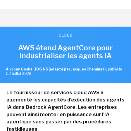
CLOUD
AWS étend AgentCore pour
industrialiser les agents IA
Anirban Goshal, IDG NS (adapté par Jacques Cheminat)
,
publié le
03 Juillet 2026
Le fournisseur de services cloud AWS a
augmenté les capacités d'exécution des agents
IA dans Bedrock AgentCore. Les entreprises
peuvent ainsi monter en puissance sur l'IA
agentique sans passer par des procédures
fastidieuses.