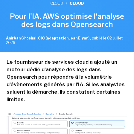
CLOUD
/
CLOUD
Pour l'IA, AWS optimise l'analyse
des logs dans Opensearch
Anirban Ghoshal, CIO (adaptation Jean Elyan)
,
publié le 02 Juillet
2026
Le fournisseur de services cloud a ajouté un
moteur dédié d'analyse des logs dans
Opensearch pour répondre à la volumétrie
d'évènements générés par l'IA. Si les analystes
saluent la démarche, ils constatent certaines
limites.