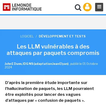
LOGICIEL
/
DÉVELOPPEMENT ET TESTS
Les LLM vulnérables à des
attaques par paquets compromis
John E Dunn, IDG NS (adaptation Jean Elyan)
,
publié le 01 Octobre
2024
D'après la première étude importante sur
l'hallucination de paquets, les LLM pourraient
être exploités pour lancer des vagues
d'attaques par « confusion de paquets ».