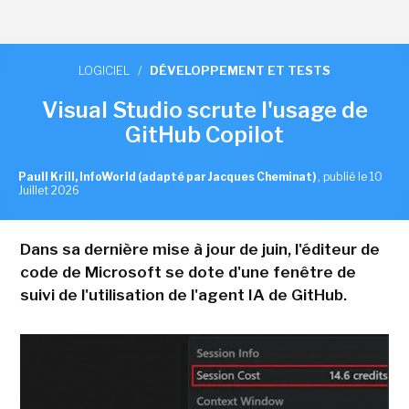
LOGICIEL
/
DÉVELOPPEMENT ET TESTS
Visual Studio scrute l'usage de
GitHub Copilot
Paull Krill, InfoWorld (adapté par Jacques Cheminat)
,
publié le 10
Juillet 2026
Dans sa dernière mise à jour de juin, l'éditeur de
code de Microsoft se dote d'une fenêtre de
suivi de l'utilisation de l'agent IA de GitHub.