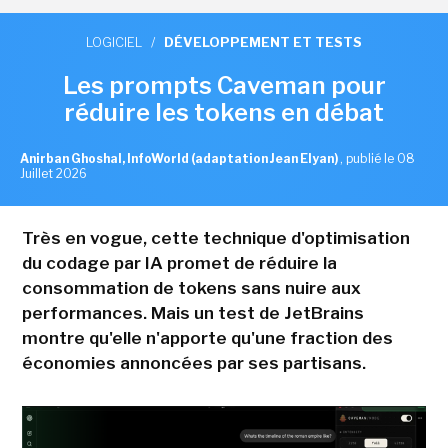
LOGICIEL
/
DÉVELOPPEMENT ET TESTS
Les prompts Caveman pour
réduire les tokens en débat
Anirban Ghoshal, InfoWorld (adaptation Jean Elyan)
,
publié le 08
Juillet 2026
Très en vogue, cette technique d'optimisation
du codage par IA promet de réduire la
consommation de tokens sans nuire aux
performances. Mais un test de JetBrains
montre qu'elle n'apporte qu'une fraction des
économies annoncées par ses partisans.