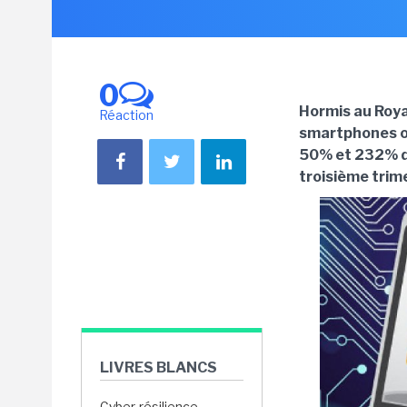
0
Hormis au Roya
Réaction
smartphones on
50% et 232% da
troisième trim
LIVRES BLANCS
Cyber-résilience