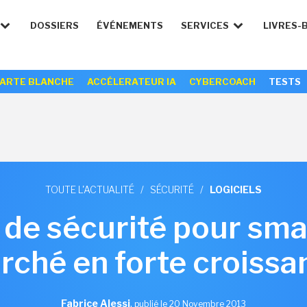
DOSSIERS
ÉVÉNEMENTS
SERVICES
LIVRES-
ARTE BLANCHE
ACCÉLERATEUR IA
CYBERCOACH
TESTS
TOUTE L'ACTUALITÉ
/
SÉCURITÉ
/
LOGICIELS
s de sécurité pour sm
rché en forte croissa
Fabrice Alessi
,
publié le 20 Novembre 2013