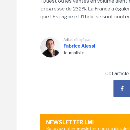
l'Ouest où les ventes en volume aient 
progressé de 232%. La France a égale
que l'Espagne et l'Italie se sont con
Article rédigé par
Fabrice Alessi
Journaliste
Cet article
NEWSLETTER LMI
Recevez notre newsletter comme plus de