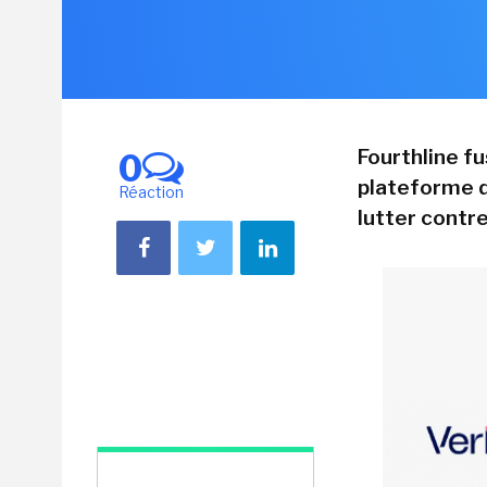
Fourthline f
0
plateforme d
Réaction
lutter contre