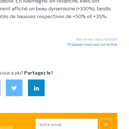
baissé. En Allemagne, en revanche, elles ont
ment affiché un beau dynamisme (+100%), tandis
tentés de hausses respectives de +50% et +35%.
Une erreur dans l'article?
Proposez-nous une correction
 vous a plu?
Partagez le !
OK
 50000