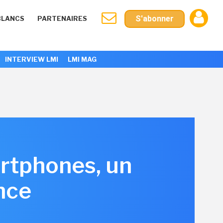
S'abonner
BLANCS
PARTENAIRES
INTERVIEW LMI
LMI MAG
artphones, un
nce