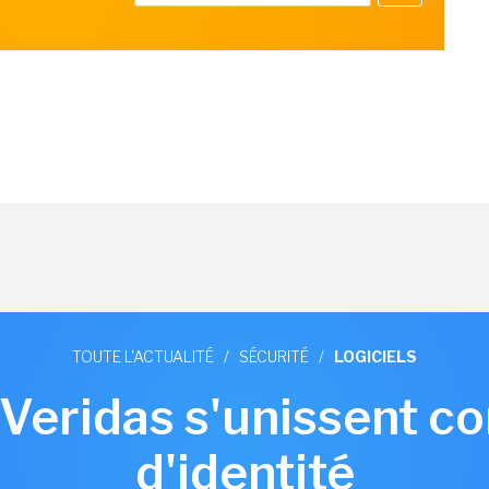
TOUTE L'ACTUALITÉ
/
SÉCURITÉ
/
LOGICIELS
 Veridas s'unissent co
d'identité