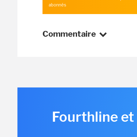
abonnés
Commentaire
Fourthline et