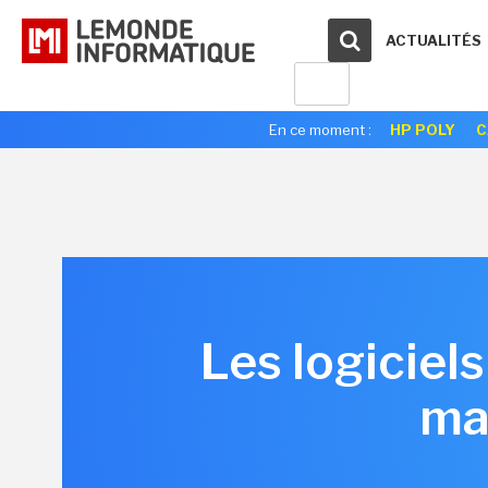
ACTUALITÉS
En ce moment :
HP POLY
C
Les logiciel
ma